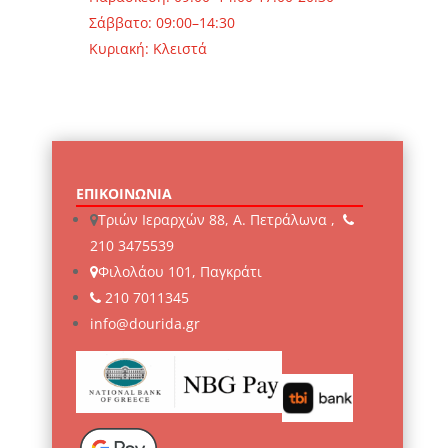
Σάββατο: 09:00–14:30
Κυριακή: Κλειστά
ΕΠΙΚΟΙΝΩΝΙΑ
Τριών Ιεραρχών 88, Α. Πετράλωνα ,
210 3475539
Φιλολάου 101, Παγκράτι
210 7011345
info@dourida.gr