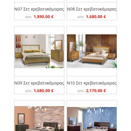
N07 Σετ κρεβατοκάμαρας
N08 Σετ κρεβατοκάμαρας
Original
Η
Original
Η
1,890.00
€
1,680.00
€
ΑΠΌ:
ΑΠΌ:
price
τρέχουσα
price
τρέχουσα
was:
τιμή
was:
τιμή
.
είναι:
.
είναι:
1,890.00 €.
1,680.00 €.
N09 Σετ κρεβατοκάμαρας
N10 Σετ κρεβατοκάμαρας
Original
Η
Original
Η
1,680.00
€
2,170.00
€
ΑΠΌ:
ΑΠΌ:
price
τρέχουσα
price
τρέχουσα
was:
τιμή
was:
τιμή
.
είναι:
.
είναι:
1,680.00 €.
2,170.00 €.