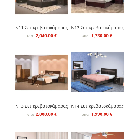
N11 Σετ κρεβατοκάμαρας
N12 Σετ κρεβατοκάμαρας
Original
Η
Original
Η
2,040.00
€
1,730.00
€
ΑΠΌ:
ΑΠΌ:
price
τρέχουσα
price
τρέχουσα
was:
τιμή
was:
τιμή
.
είναι:
.
είναι:
2,040.00 €.
1,730.00 €.
N13 Σετ κρεβατοκάμαρας
N14 Σετ κρεβατοκάμαρας
Original
Η
Original
Η
2,000.00
€
1,990.00
€
ΑΠΌ:
ΑΠΌ:
price
τρέχουσα
price
τρέχουσα
was:
τιμή
was:
τιμή
.
είναι:
.
είναι: