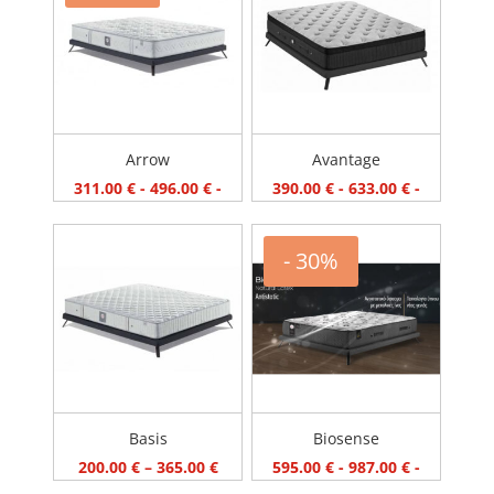
Με ανώστρωμα
Χωρίς ελατήρια
Παιδικά - Βρεφικά
ΤΙΜΗ
99 €
1 650 €
Arrow
Avantage
311.00
€
-
496.00
€
-
390.00
€
-
633.00
€
-
- 30%
Basis
Biosense
200.00
€
–
365.00
€
595.00
€
-
987.00
€
-