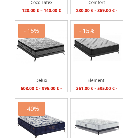
Coco Latex
Comfort
Price
120.00
€
–
140.00
€
230.00
€
-
369.00
€
-
range:
120.00 €
- 15%
- 15%
through
140.00 €
Delux
Elementi
608.00
€
-
995.00
€
-
361.00
€
-
595.00
€
-
- 40%