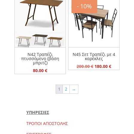
- 10%
Ν42 Τραπέζι
Ν45 Σετ Τραπέζι με 4
πτυσσόμενο (βάση
καρέκλες
μπριτζ)
Original
Η
200.00
€
180.00
€
80.00
€
price
τρέχουσα
was:
τιμή
200.00 €.
είναι:
1
2
→
180.00 €.
ΥΠΗΡΕΣΙΕΣ
ΤΡΟΠΟΙ ΑΠΟΣΤΟΛΗΣ