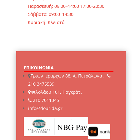
Παρασκευή: 09:00–14:00 17:00-20:30
Σάββατο: 09:00–14:30
Κυριακή: Κλειστά
ΕΠΙΚΟΙΝΩΝΙΑ
Τριών Ιεραρχών 88, Α. Πετράλωνα ,
210 3475539
Φιλολάου 101, Παγκράτι
210 7011345
info@dourida.gr