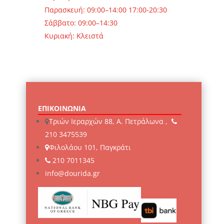
Παρασκευή: 09:00–14:00 17:00-20:30
Σάββατο: 09:00–14:30
Κυριακή: Κλειστά
ΕΠΙΚΟΙΝΩΝΙΑ
Τριών Ιεραρχών 88, Α. Πετράλωνα ,
210 3475539
Φιλολάου 101, Παγκράτι
210 7011345
info@dourida.gr