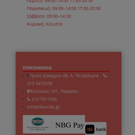
Πέμπτη: 09:00–14:00 17:00-20:30
Παρασκευή: 09:00–14:00 17:00-20:30
Σάββατο: 09:00–14:30
Κυριακή: Κλειστά
ΕΠΙΚΟΙΝΩΝΙΑ
Τριών Ιεραρχών 88, Α. Πετράλωνα ,
210 3475539
Φιλολάου 101, Παγκράτι
210 7011345
info@dourida.gr