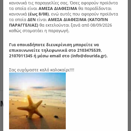
κανονικά τις παραγγελίες σας. Όσες αφορούν προϊόντα
Micromodal™, υλικό με φυσικές και αντιστατικές
τα οποία είναι
ΑΜΕΣΑ ΔΙΑΘΕΣΙΜΑ
θα παραδίδονται
ιδιότητες που απορροφά ομοιόμορφα την υγρασία και
κανονικά
(έως 8/08)
, ενώ αυτές που αφορούν προϊόντα
τα οποία
ΔΕΝ
είναι
ΑΜΕΣΑ ΔΙΑΘΕΣΙΜΑ (ΚΑΤΟΠΙΝ
βοηθά στη χαλάρωση του μυϊκού συστήματος κατά τον
ΠΑΡΑΓΓΕΛIΑΣ)
θα εκτελούνται ξανά από 08/09/2026
ύπνο.Οι λεπτές ίνες Tencel Micromodal™, από πρώτη
καθώς σταματάει η παραγωγή.
ύλη οξιάς, απορροφούν ομοιόμορφα την υγρασία και
βοηθούν στη χαλάρωση του μυϊκού συστήματος κατά
Για οποιαδήποτε διευκρίνιση μπορείτε να
τον ύπνο.
επικοινωνείτε τηλεφωνικά στο 2103475539,
Τύπος στρώματος
2107011345 ή μέσω email στο (info@dourida.gr).
Ανατομικό
Βαθμός Σκληρότητας (από σκληρό 1 έως και
5 μέτριο
μαλακό 10)
Ύψος στρώματος
Σας ευχόμαστε καλό καλοκαίρι!!!!
34 cm
Χρόνια εγγύησης
10
Μπορεί επίσης να σας αρέσει…