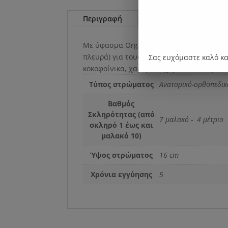
Περιγραφή
Επιπλέον πληροφορί
Με ύφασμα Organic Cotton, υποαλλεργική 
πλευρά) για τους πρώτους μήνες του μωρο
Σας ευχόμαστε καλό κ
κοκοφοίνικα, χαρίζει ευχάριστο και υγιει
Τύπος στρώματος
Ανατομικό-ορθοπεδικ
Βαθμός
Σκληρότητας (από
7 μαλακό - 4 μέτριο
σκληρό 1 έως και
μαλακό 10)
Ύψος στρώματος
16 cm
Χρόνια εγγύησης
5