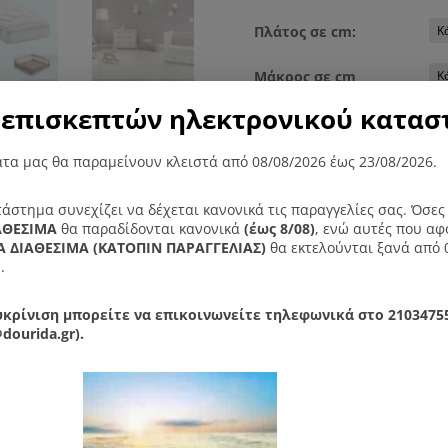
Πλάτος σε cm:
Μάκρος σε cm
επισκεπτών ηλεκτρονικού καταστ
τα μας θα παραμείνουν κλειστά από 08/08/2026 έως 23/08/2026.
Coco
Προσθήκ
Latex
ποσότητα
τάστημα συνεχίζει να δέχεται κανονικά τις παραγγελίες σας. Όσε
ΑΘΕΣΙΜΑ
θα παραδίδονται κανονικά
(έως 8/08)
, ενώ αυτές που αφ
 ΔΙΑΘΕΣΙΜΑ (ΚΑΤΟΠΙΝ ΠΑΡΑΓΓΕΛIΑΣ)
θα εκτελούνται ξανά από 
Κωδικός προϊόντος:
020405
.
κρίνιση μπορείτε να επικοινωνείτε τηλεφωνικά στο 21034755
dourida.gr).
Ειδικές κατασκευ
τηλε