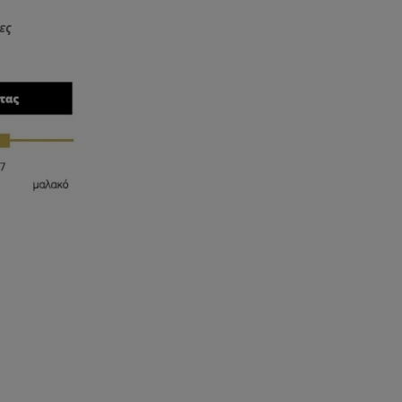
120.00 €
through
ες
140.00 €