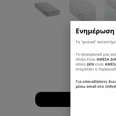
Ενημέρωση 
Τα “φυσικά” καταστήμα
Το ηλεκτρονικό μας κα
οποία είναι
ΑΜΕΣΑ ΔΙ
οποία
ΔΕΝ
είναι
ΑΜΕΣΑ
σταματάει η παραγωγή
Για οποιαδήποτε διευ
μέσω email στο (info@
Εγγύηση