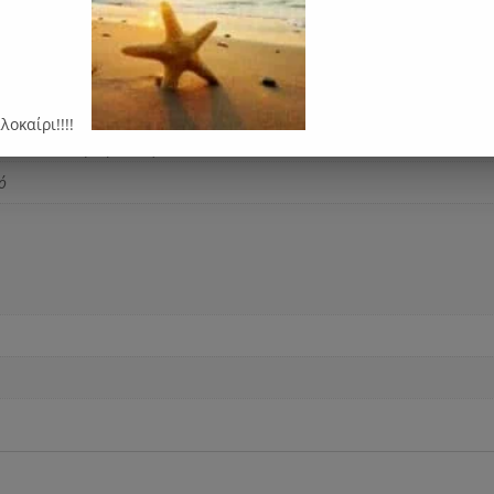
ες
βάτα και φυσικό υλικό Lino για extra soft αίσθηση στο καπιτονέ.
ύ και Feltron (σκληρή πλευρά) για τη σωστή ανάπτυξη της σπονδ
αλοκαίρι!!!!
νό ύπνο στο μωρό σας.
ό