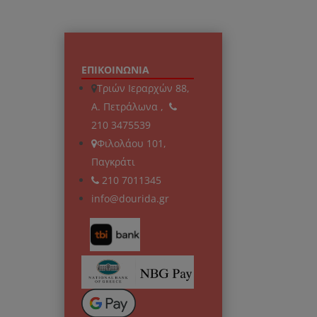
ΕΠΙΚΟΙΝΩΝΙΑ
Τριών Ιεραρχών 88,
Α. Πετράλωνα ,
210 3475539
Φιλολάου 101,
Παγκράτι
210 7011345
info@dourida.gr