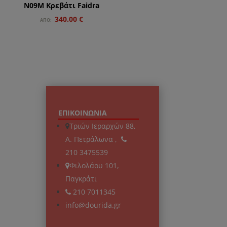
Ν09Μ Κρεβάτι Faidra
Original
Η
340.00
€
ΑΠΌ:
price
τρέχουσα
was:
τιμή
.
είναι:
340.00 €.
ΕΠΙΚΟΙΝΩΝΙΑ
Τριών Ιεραρχών 88,
Α. Πετράλωνα ,
210 3475539
Φιλολάου 101,
Παγκράτι
210 7011345
info@dourida.gr