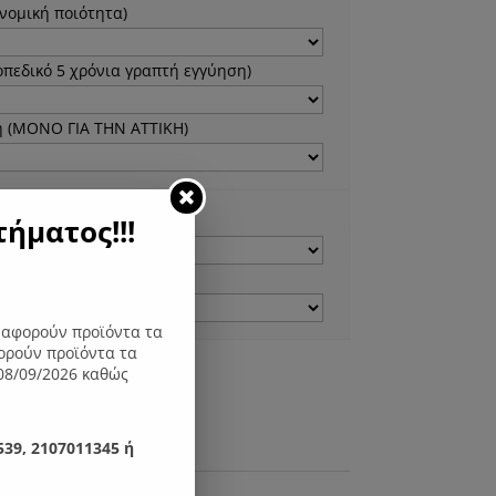
νομική ποιότητα)
πεδικό 5 χρόνια γραπτή εγγύηση)
 (ΜΟΝΟ ΓΙΑ ΤΗΝ ΑΤΤΙΚΗ)
o:
ήματος!!!
:
ς αφορούν προϊόντα τα
ορούν προϊόντα τα
η στο καλάθι
08/09/2026 καθώς
39, 2107011345 ή