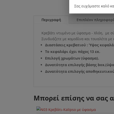
Σας ευχόμαστε καλό κ
Περιγραφή
Επιπλέον πληροφορί
Κρεβάτι ντυμένο με ύφασμα - Χλόη, με σύ
Συνδυάζετε με κομοδίνα και τουαλέτα με
Διαστάσεις κρεβατιού : Ύψος κεφαλάρ
Το κεφαλάρι έχει πάχος 13 εκ.
Επιλογή χρωμάτων (ύφασμα).
Δυνατότητα επιλογής βάσης box.(ύψο
Δυνατότητα επιλογής αποθηκευτικού
Μπορεί επίσης να σας 