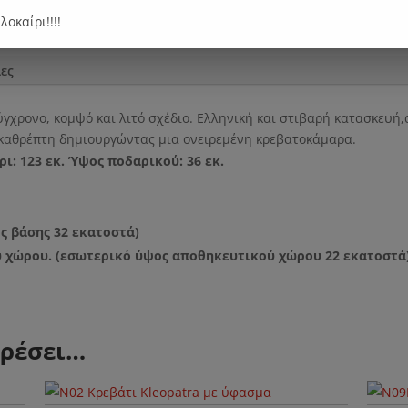
αλοκαίρι!!!!
ες
γχρονο, κομψό και λιτό σχέδιο. Ελληνική και στιβαρή κατασκευή,
 καθρέπτη δημιουργώντας μια ονειρεμένη κρεβατοκάμαρα.
ι: 123 εκ. Ύψος ποδαρικού: 36 εκ.
ς βάσης 32 εκατοστά)
 χώρου. (εσωτερικό ύψος αποθηκευτικού χώρου 22 εκατοστά
αρέσει…