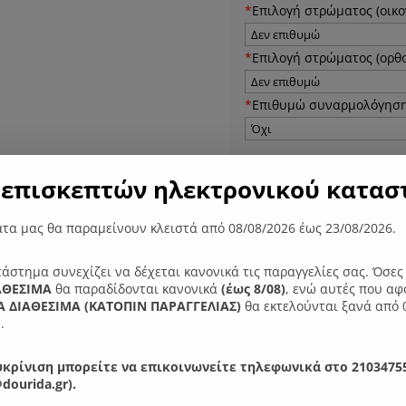
*
Eπιλογή στρώματος (οικο
*
Eπιλογή στρώματος (ορθο
*
Επιθυμώ συναρμολόγηση
*
Επιλογή Υφάσματος Rost
επισκεπτών ηλεκτρονικού καταστ
τα μας θα παραμείνουν κλειστά από 08/08/2026 έως 23/08/2026.
*
Επιλογή Υφάσματος Zetta
τάστημα συνεχίζει να δέχεται κανονικά τις παραγγελίες σας. Όσε
ΑΘΕΣΙΜΑ
θα παραδίδονται κανονικά
(έως 8/08)
, ενώ αυτές που αφ
N01
Προσθήκ
 ΔΙΑΘΕΣΙΜΑ (ΚΑΤΟΠΙΝ ΠΑΡΑΓΓΕΛIΑΣ)
θα εκτελούνται ξανά από 
Κρεβάτι
.
Xloi
με
κρίνιση μπορείτε να επικοινωνείτε τηλεφωνικά στο 21034755
ύφασμα
dourida.gr).
ποσότητα
Κωδικός προϊόντος:
171101