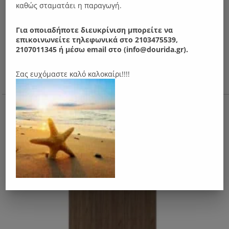
καθώς σταματάει η παραγωγή.
Για οποιαδήποτε διευκρίνιση μπορείτε να
επικοινωνείτε τηλεφωνικά στο 2103475539,
2107011345 ή μέσω email στο (info@dourida.gr).
Σας ευχόμαστε καλό καλοκαίρι!!!!
Ν03Μ Ντουλάπα
Original
Η
280.00
€
ΑΠΌ:
price
τρέχουσα
was:
τιμή
.
είναι:
280.00 €.