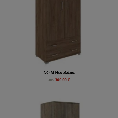
Ν04Μ Ντουλάπα
300.00
€
ΑΠΌ: