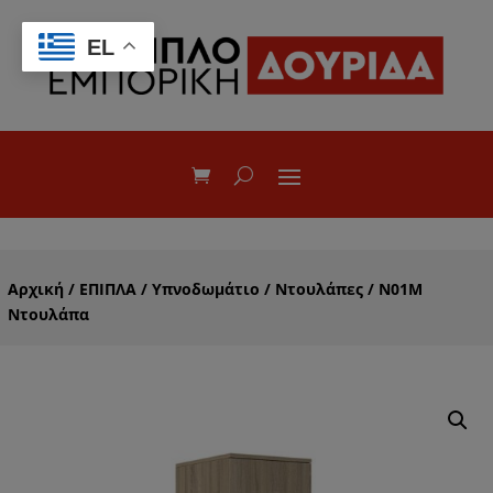
EL
Αρχική
/
ΕΠΙΠΛΑ
/
Υπνοδωμάτιο
/
Ντουλάπες
/ Ν01Μ
Nτουλάπα