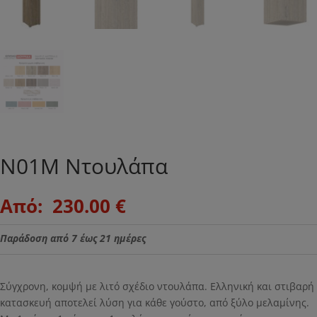
Ν01Μ Nτουλάπα
Original
Η
Από:
230.00
€
price
τρέχουσα
was:
τιμή
Παράδοση από 7 έως 21 ημέρες
.
είναι:
230.00 €.
Σύγχρονη, κομψή με λιτό σχέδιο ντουλάπα. Ελληνική και στιβαρή
κατασκευή αποτελεί λύση για κάθε γούστο, από ξύλο μελαμίνης.