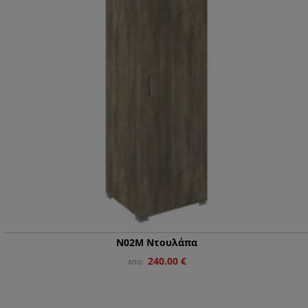
Ν02Μ Ντουλάπα
Original
Η
240.00
€
ΑΠΌ:
price
τρέχουσα
was:
τιμή