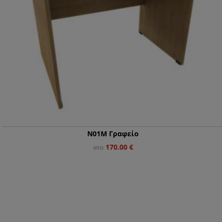
Ν01Μ Γραφείο
170.00
€
ΑΠΌ: