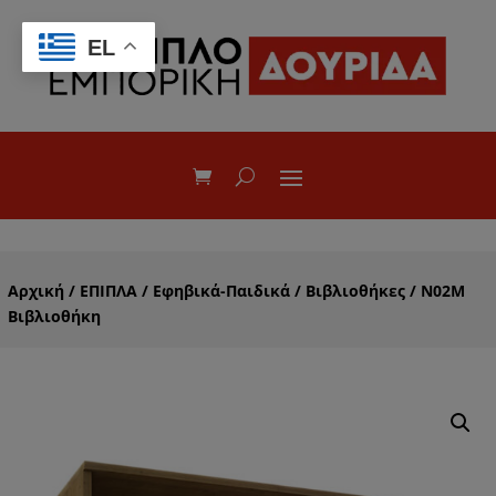
EL
Αρχική
/
ΕΠΙΠΛΑ
/
Εφηβικά-Παιδικά
/
Βιβλιοθήκες
/ Ν02Μ
Βιβλιοθήκη