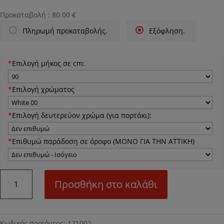
Προκαταβολή :
80.00
€
Πληρωμή προκαταβολής.
Εξόφληση.
*
Επιλογή μήκος σε cm:
*
Επιλογή χρώματος
*
Επιλογή δευτερεύον χρώμα (για πορτάκι):
*
Επιθυμώ παράδοση σε όροφο (ΜΟΝΟ ΓΙΑ ΤΗΝ ΑΤΤΙΚΗ)
Ν02Μ
Προσθήκη στο καλάθι
Βιβλιοθήκη
ποσότητα
Κωδικός προϊόντος:
171002