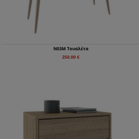
Ν03Μ Τουαλέτα
250.00
€