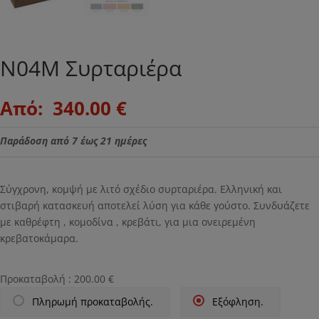
Ν04Μ Συρταριέρα
Original
Η
Από:
340.00
€
price
τρέχουσα
was:
τιμή
Παράδοση από 7 έως 21 ημέρες
.
είναι:
340.00 €.
Σύγχρονη, κομψή με λιτό σχέδιο συρταριέρα. Ελληνική και
στιβαρή κατασκευή αποτελεί λύση για κάθε γούστο. Συνδυάζετε
με καθρέφτη , κομοδίνα , κρεβάτι, για μια ονειρεμένη
κρεβατοκάμαρα.
Προκαταβολή :
200.00
€
Πληρωμή προκαταβολής.
Εξόφληση.