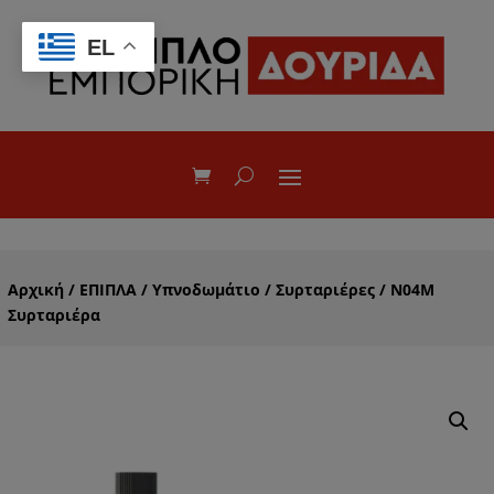
EL
Αρχική
/
ΕΠΙΠΛΑ
/
Υπνοδωμάτιο
/
Συρταριέρες
/ Ν04Μ
Συρταριέρα