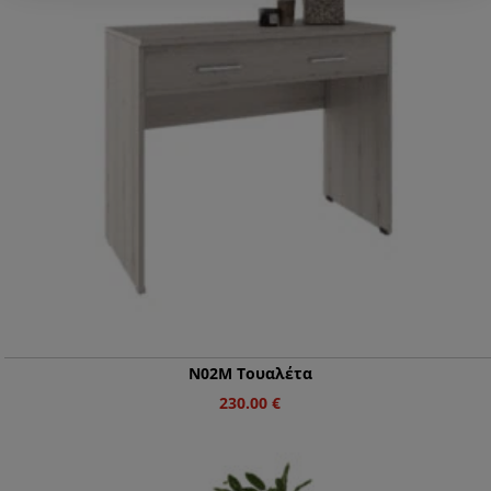
Ν02Μ Τουαλέτα
230.00
€