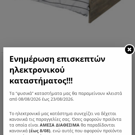
Ενημέρωση επισκεπτών
Ν06Μ Κρεβάτι Εrmioni
Original
Η
230.00
€
ΑΠΌ:
ηλεκτρονικού
price
τρέχουσα
καταστήματος!!!
was:
τιμή
.
είναι:
Τα “φυσικά” καταστήματα μας θα παραμείνουν κλειστά
230.00 €.
από 08/08/2026 έως 23/08/2026.
Το ηλεκτρονικό μας κατάστημα συνεχίζει να δέχεται
κανονικά τις παραγγελίες σας. Όσες αφορούν προϊόντα
τα οποία είναι
ΑΜΕΣΑ ΔΙΑΘΕΣΙΜΑ
θα παραδίδονται
κανονικά
(έως 8/08)
, ενώ αυτές που αφορούν προϊόντα