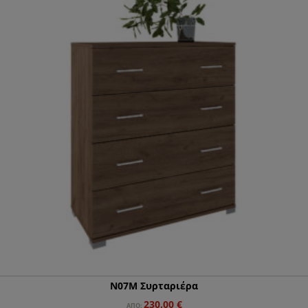
Ν07Μ Συρταριέρα
230.00
€
ΑΠΌ: