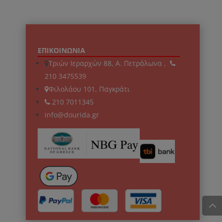
ΕΠΙΚΟΙΝΩΝΙΑ
Τριών Ιεραρχών 88, Α. Πετράλωνα ,
210 3475539
Φιλολάου 101, Παγκράτι
210 7011345
info@dourida.gr