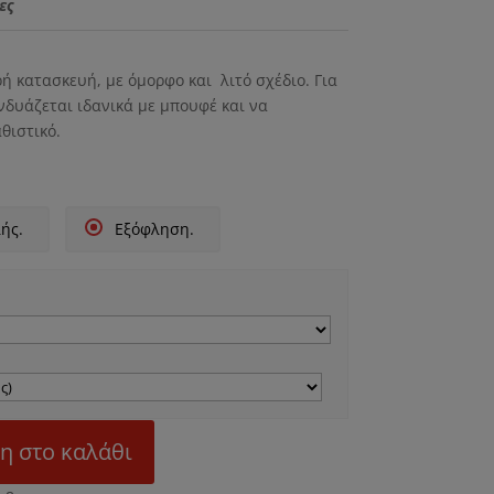
τιμή
ες
 €.
είναι:
800.00 €.
ρή κατασκευή, με όμορφο και λιτό σχέδιο. Για
νδυάζεται ιδανικά με μπουφέ και να
θιστικό.
ής.
Εξόφληση.
η στο καλάθι