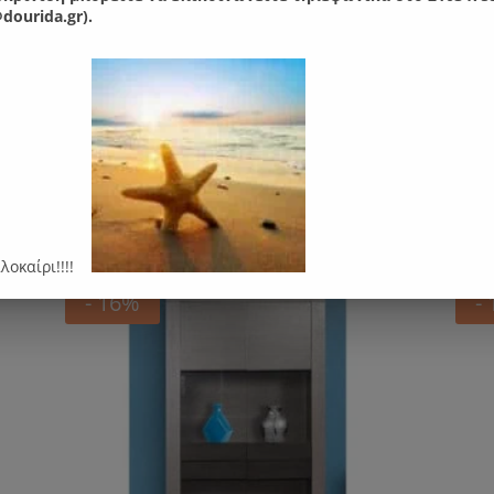
 εκ. Βάθος : 40 εκ.
dourida.gr).
ς.
"λουστράρισμα".
αρέσει…
αλοκαίρι!!!!
- 16%
-