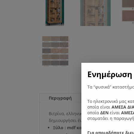
Ενημέρωση 
Τα “φυσικά” καταστήμα
Περιγραφή
Επιπλέον πληροφορί
Το ηλεκτρονικό μας κα
οποία είναι
ΑΜΕΣΑ ΔΙ
οποία
ΔΕΝ
είναι
ΑΜΕΣΑ
Βιτρίνα, ελληνική και στιβαρή κατασκευή
σταματάει η παραγωγή
δημιουργήσει ένα όμορφο καθιστικό.
Ξύλο : mdf καπλαμάς οξιάς, δρυς ή ρο
Για οποιαδήποτε διευ