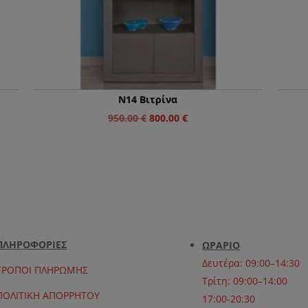
Ν14 Βιτρίνα
Original
Η
950.00
€
800.00
€
price
τρέχουσα
was:
τιμή
950.00 €.
είναι:
800.00 €.
ΠΛΗΡΟΦΟΡΙΕΣ
ΩΡΑΡΙΟ
Δευτέρα: 09:00–14:30
ΤΡΟΠΟΙ ΠΛΗΡΩΜΗΣ
Τρίτη: 09:00–14:00
ΠΟΛΙΤΙΚΗ ΑΠΟΡΡΗΤΟΥ
17:00-20:30