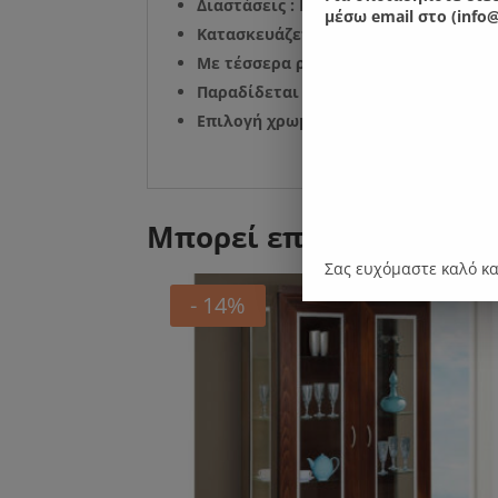
Διαστάσεις : Πλάτος: 90 εκ. Ύψος : 190
μέσω email στο (info@
Κατασκευάζεται σε ειδικές διαστάσει
Με τέσσερα ράφια
Παραδίδεται συναρμολογημένο.
Επιλογή χρωματικής απόχρωσης στο 
Μπορεί επίσης να σας 
Σας ευχόμαστε καλό κ
- 14%