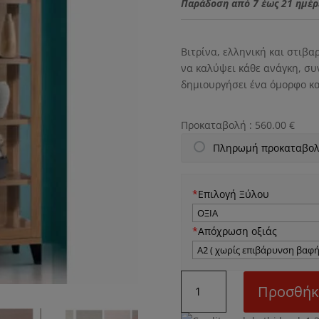
was:
Παράδοση από 7 έως 21 ημέρ
950.00
Βιτρίνα, ελληνική και στιβα
να καλύψει κάθε ανάγκη, συ
δημιουργήσει ένα όμορφο κα
Προκαταβολή :
560.00
€
Πληρωμή προκαταβολ
*
Επιλογή Ξύλου
*
Απόχρωση οξιάς
Ν10
Προσθήκ
Βιτρίνα
ποσότητα