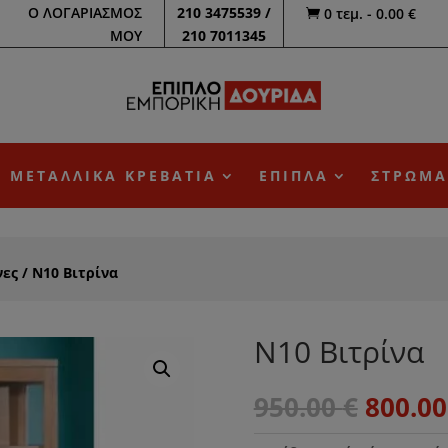
Ο ΛΟΓΑΡΙΑΣΜΟΣ
210 3475539 /
0 τεμ.
-
0.00
€

ΜΟΥ
210 7011345
ΜΕΤΑΛΛΙΚΑ ΚΡΕΒΑΤΙΑ
ΕΠΙΠΛΑ
ΣΤΡΩΜΑ
νες
/ Ν10 Βιτρίνα
Ν10 Βιτρίνα
Origin
950.00
€
800.0
price