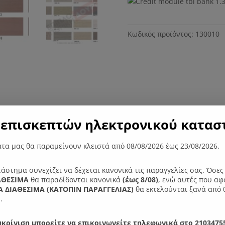
Κωδικός προϊόντος:
130010
επισκεπτών ηλεκτρονικού καταστ
τα μας θα παραμείνουν κλειστά από 08/08/2026 έως 23/08/2026.
ες
τάστημα συνεχίζει να δέχεται κανονικά τις παραγγελίες σας. Όσε
ΑΘΕΣΙΜΑ
θα παραδίδονται κανονικά
(έως 8/08)
, ενώ αυτές που αφ
 ΔΙΑΘΕΣΙΜΑ (ΚΑΤΟΠΙΝ ΠΑΡΑΓΓΕΛIΑΣ)
θα εκτελούνται ξανά από 
, με όμορφο και λιτό σχέδιο. Για να καλύψει κάθε ανάγκη, συνδυά
.
υστίκ.
κρίνιση μπορείτε να επικοινωνείτε τηλεφωνικά στο 21034755