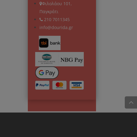
Φιλολάου 101,
Παγκράτι
210 7011345
info@dourida.gr