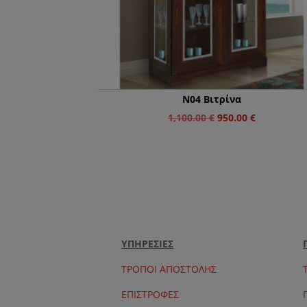
Ν04 Βιτρίνα
Original
Η
1,100.00
€
950.00
€
price
τρέχουσα
was:
τιμή
1,100.00 €.
είναι:
950.00 €.
ΥΠΗΡΕΣΙΕΣ
ΤΡΟΠΟΙ ΑΠΟΣΤΟΛΗΣ
ΕΠΙΣΤΡΟΦΕΣ