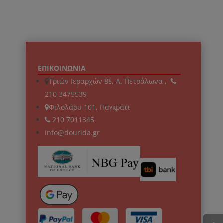
ΕΠΙΚΟΙΝΩΝΙΑ
Τριών Ιεραρχών 88, Α. Πετράλωνα ,
210 3475539
Φιλολάου 101, Παγκράτι
210 7011345
info@dourida.gr