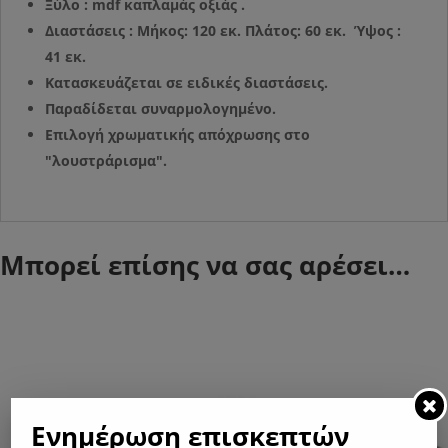
Ξύλο : mdf καπλαμάς οξιάς .
Διαστάσεις : Μήκος: 120 εκ. Πλάτος: 60 εκ. Ύψος :
41 εκ.
Κατασκευάζεται σε ειδικές διαστάσεις.
Παραδίδεται συναρμολογημένο.
Επιλογή χρωματικής απόχρωσης στο
"λουστράρισμα".
Μπορεί επίσης να σας αρέσει…
Ενημέρωση επισκεπτών