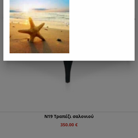
Ν19 Τραπέζι σαλονιού
350.00
€