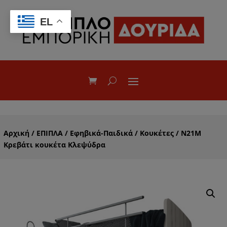
EL
Αρχική
/
ΕΠΙΠΛΑ
/
Εφηβικά-Παιδικά
/
Κουκέτες
/ Ν21Μ
Κρεβάτι κουκέτα Κλεψύδρα