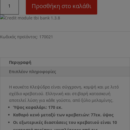
Ν21Μ
Προσθήκη στο καλάθι
Κρεβάτι
κουκέτα
Κλεψύδρα
ποσότητα
Κωδικός προϊόντος:
170021
Περιγραφή
Επιπλέον πληροφορίες
Η κουκέτα Κλεψύδρα είναι σύγχρονη, κομψή και με λιτό
σχέδιο κρεβατιού. Ελληνική και στιβαρή κατασκευή
αποτελεί λύση για κάθε γούστο, από ξύλο μελαμίνης.
Ύψος κεφαλάρι: 170 εκ.
Καθαρό κενό μεταξύ των κρεβατιών: 77εκ. ύψος
Οι εξωτερικές διαστάσεις του κρεβατιού είναι 10
εκατοστά περίπου, μεγαλύτερες από τις