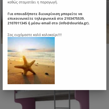
καθώς σταματάει η παραγωγή.
Για οποιαδήποτε διευκρίνιση μπορείτε να
επικοινωνείτε τηλεφωνικά στο 2103475539,
2107011345 ή μέσω email στο (info@dourida.gr).
Σας ευχόμαστε καλό καλοκαίρι!!!!
N11Κ Κουκέτα μεταλλική
Original
Η
315.00
€
260.00
€
ΑΠΌ:
price
τρέχουσα
was:
τιμή
315.00 €.
είναι:
260.00 €.