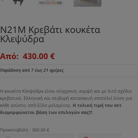
Ν21Μ Κρεβάτι κουκέτα
Κλεψύδρα
Original
Η
Από:
430.00
€
price
τρέχουσα
was:
τιμή
Παράδοση από 7 έως 21 ημέρες
.
είναι:
430.00 €.
Η κουκέτα Κλεψύδρα είναι σύγχρονη, κομψή και με λιτό σχέδιο
κρεβατιού. Ελληνική και στιβαρή κατασκευή αποτελεί λύση για
κάθε γούστο, από ξύλο μελαμίνης.
Η τελική τιμή του σετ
διαμορφώνεται βάση των επιλογών σας!!!
Προκαταβολή :
300.00
€