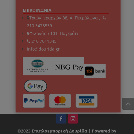
ΕΠΙΚΟΙΝΩΝΙΑ
Τριών Ιεραρχών 88, Α. Πετράλωνα ,
210 3475539
Φιλολάου 101, Παγκράτι
210 7011345
info@dourida.gr
©2023 Επιπλοεμπορική Δουρίδα | Powered by