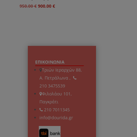
Original
Η
950.00
€
900.00
€
price
τρέχουσα
was:
τιμή
950.00 €.
είναι:
900.00 €.
ΕΠΙΚΟΙΝΩΝΙΑ
Τριών Ιεραρχών 88,
Α. Πετράλωνα ,
210 3475539
Φιλολάου 101,
Παγκράτι
210 7011345
info@dourida.gr