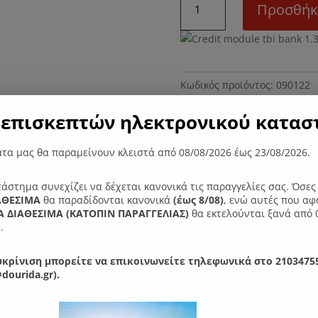
Προσθήκ
Τραπεζαρία
ποσότητα
Κωδικός προϊόντος:
090122
επισκεπτών ηλεκτρονικού καταστ
ες
τα μας θα παραμείνουν κλειστά από 08/08/2026 έως 23/08/2026.
φη, λιτή και στιβαρή κατασκευή, από ξύλο mdf , καπλαμάς οξιάς 
τάστημα συνεχίζει να δέχεται κανονικά τις παραγγελίες σας. Όσε
ΑΘΕΣΙΜΑ
θα παραδίδονται κανονικά
(έως 8/08)
, ενώ αυτές που αφ
ς.
 ΔΙΑΘΕΣΙΜΑ (ΚΑΤΟΠΙΝ ΠΑΡΑΓΓΕΛIΑΣ)
θα εκτελούνται ξανά από 
.
κ. Ύψος: 78 εκ. επέκταση 43 + 43 εκ.(μηχανισμός πεταλούδα)
ς δρυς ή ρουστίκ.
κρίνιση μπορείτε να επικοινωνείτε τηλεφωνικά στο 21034755
dourida.gr).
"λουστράρισμα".