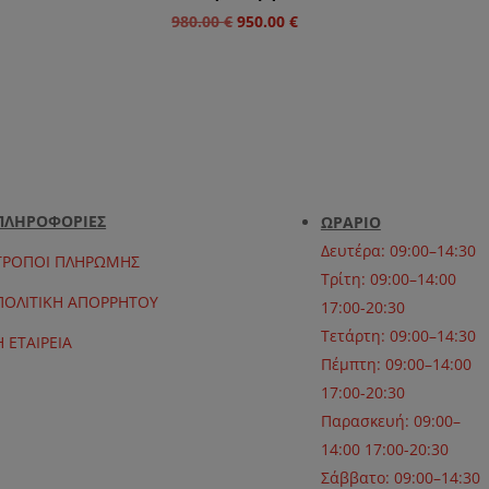
Original
Η
980.00
€
950.00
€
price
τρέχουσα
was:
τιμή
980.00 €.
είναι:
950.00 €.
ΠΛΗΡΟΦΟΡΙΕΣ
ΩΡΑΡΙΟ
Δευτέρα: 09:00–14:30
ΤΡΟΠΟΙ ΠΛΗΡΩΜΗΣ
Τρίτη: 09:00–14:00
ΠΟΛΙΤΙΚΗ ΑΠΟΡΡΗΤΟΥ
17:00-20:30
Τετάρτη: 09:00–14:30
Η ΕΤΑΙΡΕΙΑ
Πέμπτη: 09:00–14:00
17:00-20:30
Παρασκευή: 09:00–
14:00 17:00-20:30
Σάββατο: 09:00–14:30