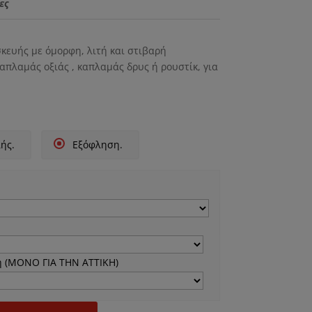
τιμή
ες
.00 €.
είναι:
1,150.00 €.
κευής με όμορφη, λιτή και στιβαρή
απλαμάς οξιάς , καπλαμάς δρυς ή ρουστίκ, για
ής.
Εξόφληση.
 (ΜΟΝΟ ΓΙΑ ΤΗΝ ΑΤΤΙΚΗ)