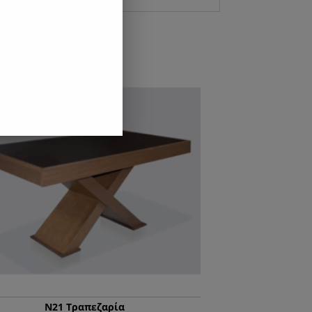
 5%
Ν21 Τραπεζαρία