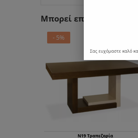
Μπορεί επίσης να σας 
- 5%
Σας ευχόμαστε καλό κ
Ν19 Τραπεζαρία