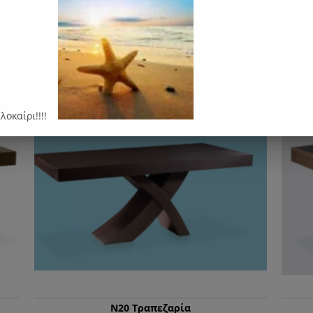
αρέσει…
- 3%
-
αλοκαίρι!!!!
Ν20 Τραπεζαρία