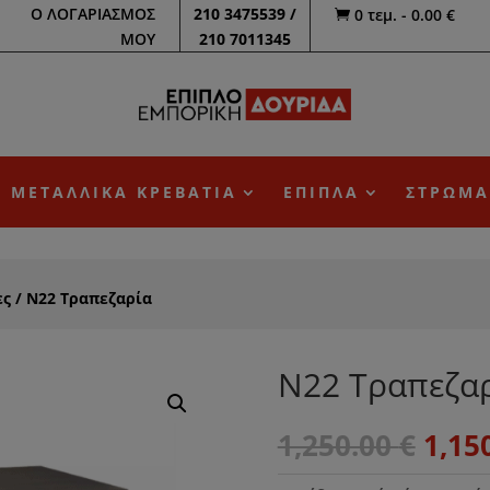
Ο ΛΟΓΑΡΙΑΣΜΟΣ
210 3475539 /
0 τεμ.
-
0.00
€

ΜΟΥ
210 7011345
ΜΕΤΑΛΛΙΚΑ ΚΡΕΒΑΤΙΑ
ΕΠΙΠΛΑ
ΣΤΡΩΜΑ
ες
/ Ν22 Τραπεζαρία
Ν22 Τραπεζα
Orig
1,250.00
€
1,15
pric