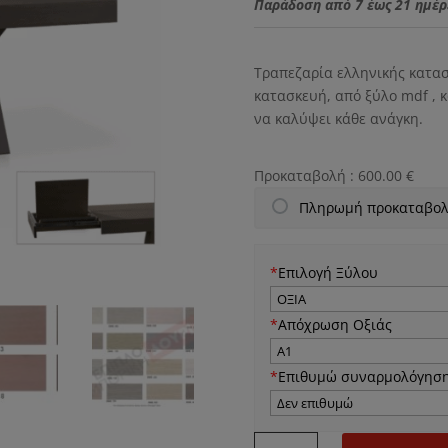
was:
Παράδοση από 7 έως 21 ημέρ
1,250
Τραπεζαρία ελληνικής κατασ
κατασκευή, από ξύλο mdf , κ
να καλύψει κάθε ανάγκη.
Προκαταβολή :
600.00
€
Πληρωμή προκαταβολ
*
Επιλογή Ξύλου
*
Απόχρωση Οξιάς
*
Επιθυμώ συναρμολόγηση
Ν22