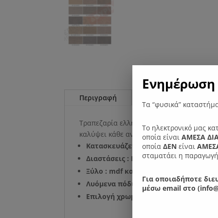
Ενημέρωση 
Περιγραφή
Επιπλέον πληροφορί
Τα “φυσικά” καταστήμα
Τραπεζαρία ελληνικής κατασκευής με όμορ
Το ηλεκτρονικό μας κα
καλύψει κάθε ανάγκη.
οποία είναι
ΑΜΕΣΑ ΔΙ
Κατασκευάζεται σε ειδικές διαστάσει
οποία
ΔΕΝ
είναι
ΑΜΕΣΑ
σταματάει η παραγωγή
Διαστάσεις : Μήκος: 160 Πλάτος: 90 ε
Ξύλο : mdf καπλαμάς οξιάς , καπλαμά
Για οποιαδήποτε διευ
Λυόμενα πόδια.
μέσω email στο (info@
Επιλογή χρωματικής απόχρωσης στο 