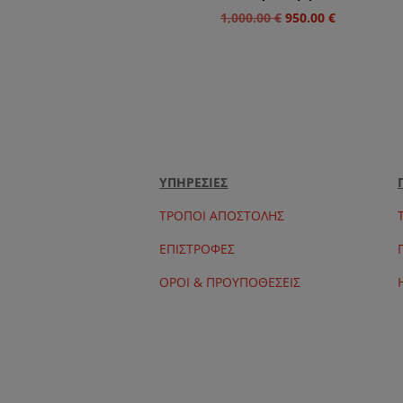
Original
Η
1,000.00
€
950.00
€
price
τρέχουσα
was:
τιμή
1,000.00 €.
είναι:
950.00 €.
ΥΠΗΡΕΣΙΕΣ
ΤΡΟΠΟΙ ΑΠΟΣΤΟΛΗΣ
ΕΠΙΣΤΡΟΦΕΣ
ΟΡΟΙ & ΠΡΟΥΠΟΘΕΣΕΙΣ