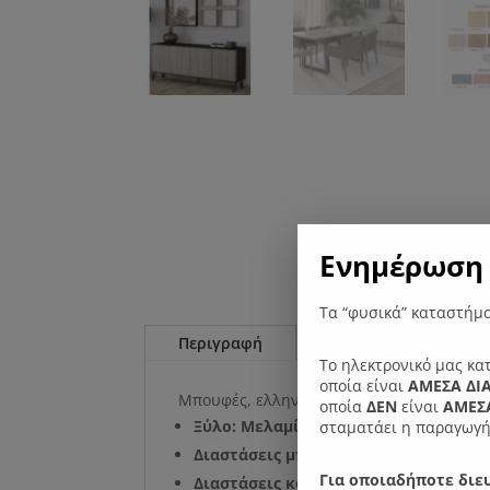
Ενημέρωση 
Τα “φυσικά” καταστήμα
Περιγραφή
Επιπλέον πληροφορί
Το ηλεκτρονικό μας κα
οποία είναι
ΑΜΕΣΑ ΔΙ
Μπουφές, ελληνικής κατασκευής με όμορφ
οποία
ΔΕΝ
είναι
ΑΜΕΣΑ
Ξύλο: Μελαμίνη
σταματάει η παραγωγή
Διαστάσεις μπουφέ: Μήκος: 180 εκ. Πλά
Για οποιαδήποτε διευ
Διαστάσεις καθρέφτη: Μήκος: 75 εκ. 