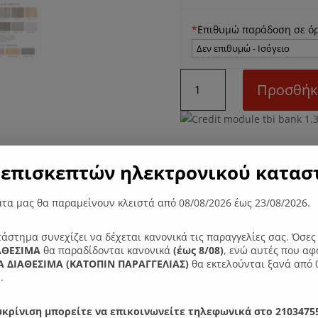
*
Επιθυμώ παράδοση σε ό
Ν22M
Προσθήκ
Μπουφές
ποσότητα
Κωδικός προϊόντος:
170022
επισκεπτών ηλεκτρονικού καταστ
τα μας θα παραμείνουν κλειστά από 08/08/2026 έως 23/08/2026.
ες
τάστημα συνεχίζει να δέχεται κανονικά τις παραγγελίες σας. Όσε
ΑΘΕΣΙΜΑ
θα παραδίδονται κανονικά
(έως 8/08)
, ενώ αυτές που αφ
η, λιτή και στιβαρή κατασκευή, ώστε να καλύψει κάθε ανάγκη.
 ΔΙΑΘΕΣΙΜΑ (ΚΑΤΟΠΙΝ ΠΑΡΑΓΓΕΛIΑΣ)
θα εκτελούνται ξανά από 
.
τος: 50 εκ. Ύψος : 78 εκ.
κρίνιση μπορείτε να επικοινωνείτε τηλεφωνικά στο 21034755
Ύψος 75 εκ.