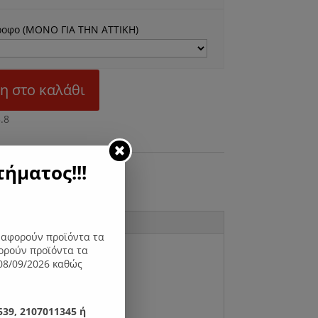
ροφο (ΜΟΝΟ ΓΙΑ ΤΗΝ ΑΤΤΙΚΗ)
η στο καλάθι
Μ
ήματος!!!
ς αφορούν προϊόντα τα
ορούν προϊόντα τα
08/09/2026 καθώς
39, 2107011345 ή