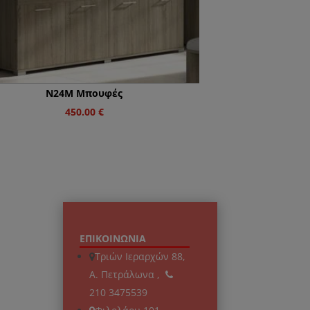
Ν24M Μπουφές
450.00
€
ΕΠΙΚΟΙΝΩΝΙΑ
Τριών Ιεραρχών 88,
Α. Πετράλωνα ,
210 3475539