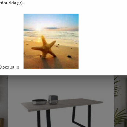
dourida.gr).
ψος: 35 εκ.
αρέσει…
αλοκαίρι!!!!