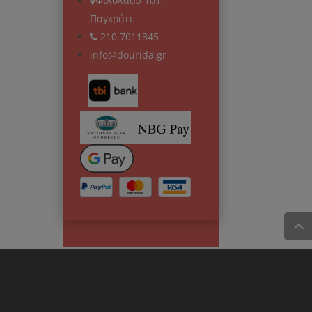
Φιλολάου 101,
Παγκράτι
210 7011345
info@dourida.gr