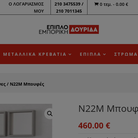
Ο ΛΟΓΑΡΙΑΣΜΟΣ
210 3475539 /
0 τεμ.
-
0.00
€

ΜΟΥ
210 7011345
ΜΕΤΑΛΛΙΚΑ ΚΡΕΒΑΤΙΑ
ΕΠΙΠΛΑ
ΣΤΡΩΜΑ
νες
/ Ν22M Μπουφές
Ν22M Μπουφ
460.00
€