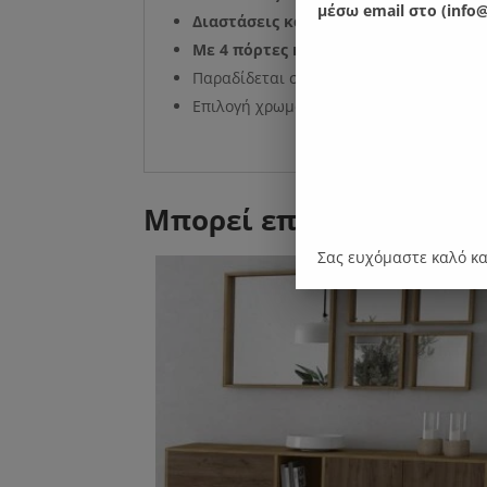
μέσω email στο (info@
Διαστάσεις καθρέφτη: Μήκος: 35 εκ. Ύ
Με 4 πόρτες και 2 ράφια εσωτερικά.
Παραδίδεται συναρμολογημένο.
Επιλογή χρωματικής απόχρωσης .
Μπορεί επίσης να σας 
Σας ευχόμαστε καλό κ