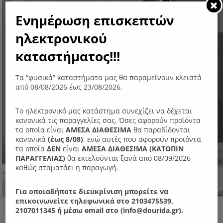
Ενημέρωση επισκεπτών
ηλεκτρονικού
καταστήματος!!!
Τα “φυσικά” καταστήματα μας θα παραμείνουν κλειστά
από 08/08/2026 έως 23/08/2026.
Το ηλεκτρονικό μας κατάστημα συνεχίζει να δέχεται
κανονικά τις παραγγελίες σας. Όσες αφορούν προϊόντα
τα οποία είναι
ΑΜΕΣΑ ΔΙΑΘΕΣΙΜΑ
θα παραδίδονται
κανονικά
(έως 8/08)
, ενώ αυτές που αφορούν προϊόντα
τα οποία
ΔΕΝ
είναι
ΑΜΕΣΑ ΔΙΑΘΕΣΙΜΑ (ΚΑΤΟΠΙΝ
ΠΑΡΑΓΓΕΛIΑΣ)
θα εκτελούνται ξανά από 08/09/2026
καθώς σταματάει η παραγωγή.
Για οποιαδήποτε διευκρίνιση μπορείτε να
επικοινωνείτε τηλεφωνικά στο 2103475539,
Ν40Μ Σύνθεση
2107011345 ή μέσω email στο (info@dourida.gr).
Original
Η
800.00
€
700.00
€