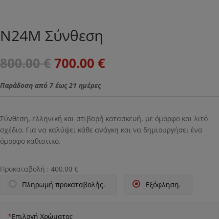
Ν24Μ Σύνθεση
Original
Η
800.00
€
700.00
€
price
τρέχουσα
was:
τιμή
Παράδοση από 7 έως 21 ημέρες
800.00 €.
είναι:
700.00 €.
Σύνθεση, ελληνική και στιβαρή κατασκευή, με όμορφο και λιτό
σχέδιο. Για να καλύψει κάθε ανάγκη και να δημιουργήσει ένα
όμορφο καθιστικό.
Προκαταβολή :
400.00
€
Πληρωμή προκαταβολής.
Εξόφληση.
*
Επιλογή Χρώματος