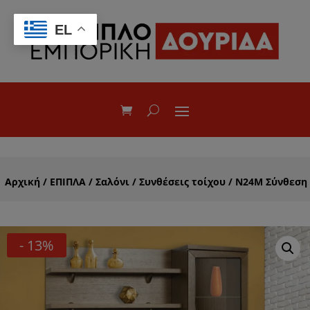
EL
Αρχική
/
ΕΠΙΠΛΑ
/
Σαλόνι
/
Συνθέσεις τοίχου
/ Ν24Μ Σύνθεση
- 13%