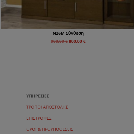
Ν26Μ Σύνθεση
Original
Η
900.00
€
800.00
€
price
τρέχουσα
was:
τιμή
900.00 €.
είναι:
800.00 €.
ΥΠΗΡΕΣΙΕΣ
ΤΡΟΠΟΙ ΑΠΟΣΤΟΛΗΣ
ΕΠΙΣΤΡΟΦΕΣ
ΟΡΟΙ & ΠΡΟΥΠΟΘΕΣΕΙΣ