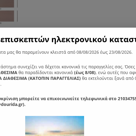
επισκεπτών ηλεκτρονικού καταστ
τα μας θα παραμείνουν κλειστά από 08/08/2026 έως 23/08/2026.
ες
τάστημα συνεχίζει να δέχεται κανονικά τις παραγγελίες σας. Όσε
ΑΘΕΣΙΜΑ
θα παραδίδονται κανονικά
(έως 8/08)
, ενώ αυτές που αφ
 με όμορφη λιτή και στιβαρή κατασκευή από ξύλο οξιάς.
 ΔΙΑΘΕΣΙΜΑ (ΚΑΤΟΠΙΝ ΠΑΡΑΓΓΕΛIΑΣ)
θα εκτελούνται ξανά από 
κ.
.
'λουστράρισμα''.
κρίνιση μπορείτε να επικοινωνείτε τηλεφωνικά στο 21034755
dourida.gr).
αρέσει…