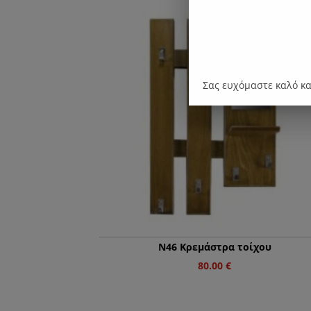
Σας ευχόμαστε καλό κ
Ν46 Κρεμάστρα τοίχου
80.00
€