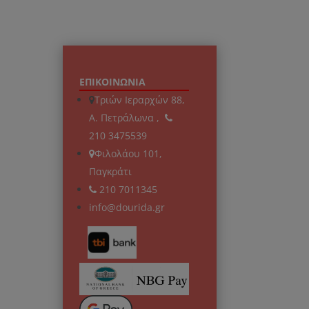
ΕΠΙΚΟΙΝΩΝΙΑ
Τριών Ιεραρχών 88,
Α. Πετράλωνα ,
210 3475539
Φιλολάου 101,
Παγκράτι
210 7011345
info@dourida.gr