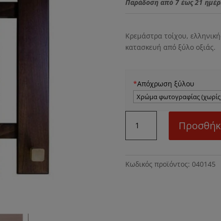
Παράδοση από 7 έως 21 ημέρ
Κρεμάστρα τοίχου, ελληνική
κατασκευή από ξύλο οξιάς.
*
Απόχρωση ξύλου
Ν45
Προσθήκ
Κρεμάστρα
τοίχου
ποσότητα
Κωδικός προϊόντος:
040145