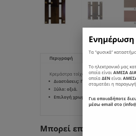
Ενημέρωση 
Τα “φυσικά” καταστήμα
Περιγραφή
Επιπλέον πληροφορί
Το ηλεκτρονικό μας κα
οποία είναι
ΑΜΕΣΑ ΔΙ
Κρεμάστρα τοίχου, ελληνικής κατασκευής,
οποία
ΔΕΝ
είναι
ΑΜΕΣΑ
Διαστάσεις: Πλάτος: 47 εκ. Ύψος: 60 ε
σταματάει η παραγωγή
Ξύλο: οξιά.
Επιλογή χρωματικής απόχρωσης στο '
Για οποιαδήποτε διευ
μέσω email στο (info@
Μπορεί επίσης να σας 