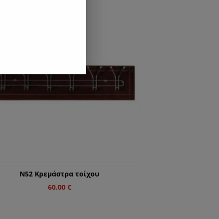
Ν52 Κρεμάστρα τοίχου
60.00
€