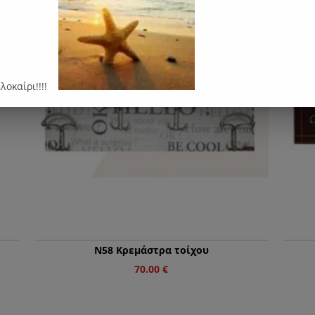
αλοκαίρι!!!!
Ν58 Κρεμάστρα τοίχου
70.00
€