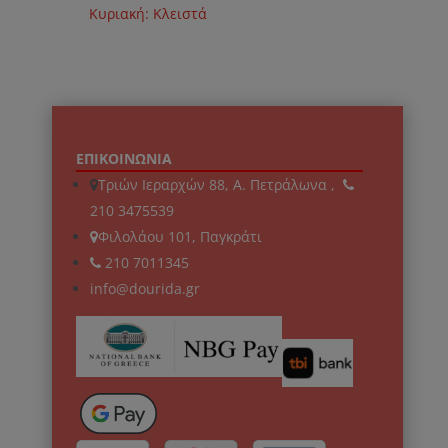
Κυριακή: Κλειστά
ΕΠΙΚΟΙΝΩΝΙΑ
Τριών Ιεραρχών 88, Α. Πετράλωνα ,
210 3475539
Φιλολάου 101, Παγκράτι
210 7011345
info@dourida.gr