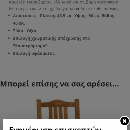
Καρέκλα τραπεζαρίας, ελληνική και στιβαρή κατασκευή.
Με όμορφο και λιτό σχέδιο για να καλύψει κάθε ανάγκη.
Διαστάσεις : Πλάτος: 46,5 εκ. Ύψος : 96 εκ. Βάθος :
40 εκ.
Ξύλο : Οξιά.
Επιλογή χρωματικής απόχρωσης στο
"λουστράρισμα".
Επιλογή υφάσματος.
Μπορεί επίσης να σας αρέσει…
Ενημέρωση επισκεπτών