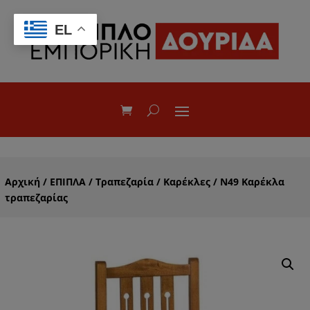
EL
Αρχική
/
ΕΠΙΠΛΑ
/
Τραπεζαρία
/
Καρέκλες
/ Ν49 Καρέκλα
τραπεζαρίας