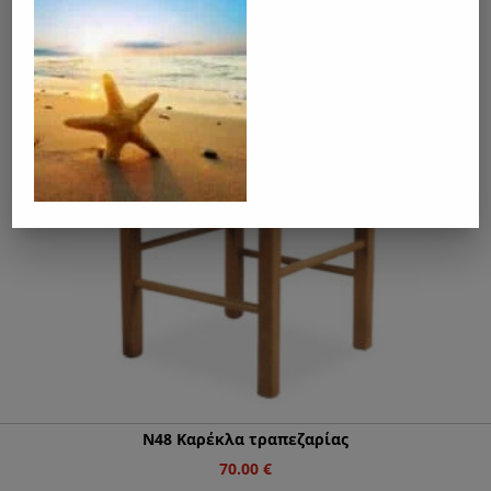
Ν48 Καρέκλα τραπεζαρίας
70.00
€