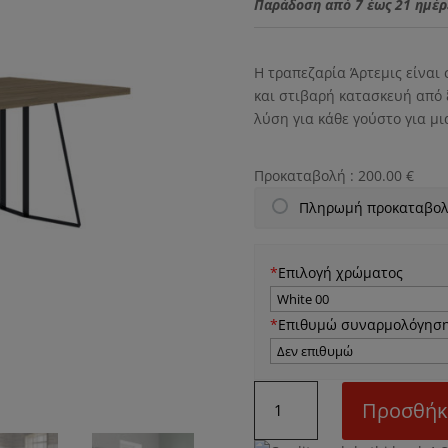
Παράδοση από 7 έως 21 ημέρ
Η τραπεζαρία Άρτεμις είναι 
και στιβαρή κατασκευή από 
λύση για κάθε γούστο για μ
Προκαταβολή :
200.00
€
Πληρωμή προκαταβολ
*
Επιλογή χρώματος
*
Επιθυμώ συναρμολόγησ
Ν51Μ
Προσθήκ
Τραπεζαρία
Άρτεμις