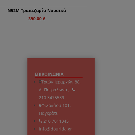
Ν52Μ Τραπεζαρία Ναυσικά
390.00
€
ΕΠΙΚΟΙΝΩΝΙΑ
Τριών Ιεραρχών 88,
Α. Πετράλωνα ,
210 3475539
Φιλολάου 101,
Παγκράτι
210 7011345
info@dourida.gr