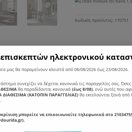
ποσότητα
Κωδικός προϊόντος:
170751
επισκεπτών ηλεκτρονικού καταστ
ες
τα μας θα παραμείνουν κλειστά από 08/08/2026 έως 23/08/2026.
μψή και με λιτό σχέδιο. Ελληνική και στιβαρή κατασκευή από ξύλ
πεζαρία.
τάστημα συνεχίζει να δέχεται κανονικά τις παραγγελίες σας. Όσε
0 εκ. Ύψος : 78 εκ.
ΑΘΕΣΙΜΑ
θα παραδίδονται κανονικά
(έως 8/08)
, ενώ αυτές που αφ
 ΔΙΑΘΕΣΙΜΑ (ΚΑΤΟΠΙΝ ΠΑΡΑΓΓΕΛIΑΣ)
θα εκτελούνται ξανά από 
.
and και Calacatta
το πάχος είναι 30mm.
ε υλικό πάχους 25mm.
κρίνιση μπορείτε να επικοινωνείτε τηλεφωνικά στο 21034755
dourida.gr).