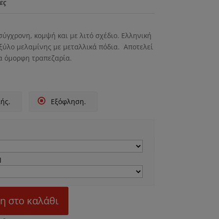
ες
σύγχρονη, κομψή και με λιτό σχέδιο. Ελληνική
ξύλο μελαμίνης με μεταλλικά πόδια. Αποτελεί
ια όμορφη τραπεζαρία.
ής.
Εξόφληση.
η
η στο καλάθι