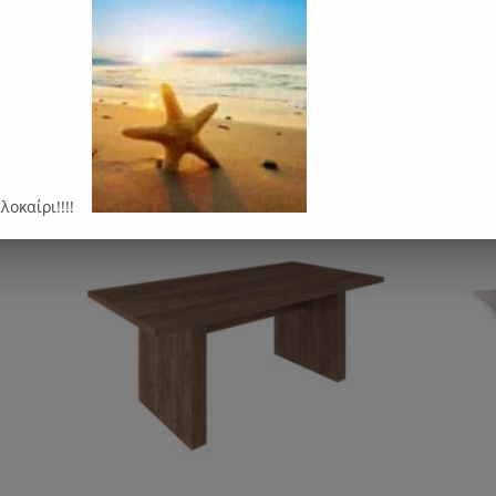
αρέσει…
αλοκαίρι!!!!