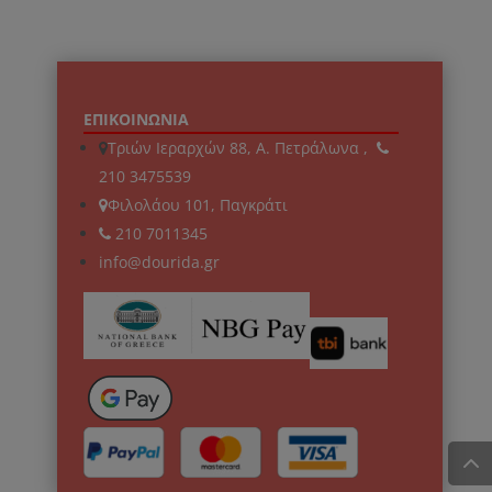
ΕΠΙΚΟΙΝΩΝΙΑ
Τριών Ιεραρχών 88, Α. Πετράλωνα ,
210 3475539
Φιλολάου 101, Παγκράτι
210 7011345
info@dourida.gr