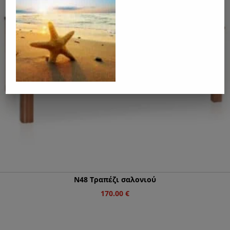
Ν48 Τραπέζι σαλονιού
170.00
€