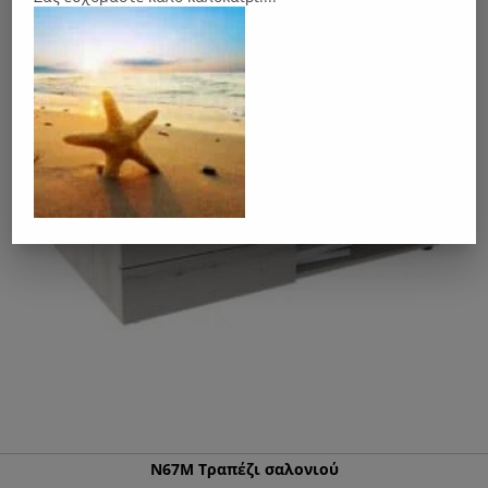
Ν67M Τραπέζι σαλονιού