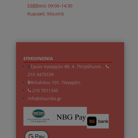
Σάββατο: 09:00–14:30
Κυριακή: Κλειστά
ΕΠΙΚΟΙΝΩΝΙΑ
Τριών Ιεραρχών 88, Α. Πετράλωνα ,
210 3475539
Φιλολάου 101, Παγκράτι
210 7011345
info@dourida.gr