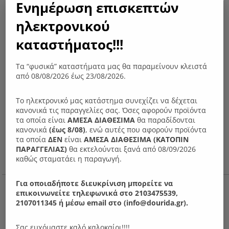
Ενημέρωση επισκεπτών
ηλεκτρονικού
καταστήματος!!!
Τα “φυσικά” καταστήματα μας θα παραμείνουν κλειστά
από 08/08/2026 έως 23/08/2026.
Το ηλεκτρονικό μας κατάστημα συνεχίζει να δέχεται
κανονικά τις παραγγελίες σας. Όσες αφορούν προϊόντα
τα οποία είναι
ΑΜΕΣΑ ΔΙΑΘΕΣΙΜΑ
θα παραδίδονται
κανονικά
(έως 8/08)
, ενώ αυτές που αφορούν προϊόντα
τα οποία
ΔΕΝ
είναι
ΑΜΕΣΑ ΔΙΑΘΕΣΙΜΑ (ΚΑΤΟΠΙΝ
ΠΑΡΑΓΓΕΛIΑΣ)
θα εκτελούνται ξανά από 08/09/2026
καθώς σταματάει η παραγωγή.
Ν63M Τραπέζι σαλονιού Ανισόπεδο ανοιχτό
Για οποιαδήποτε διευκρίνιση μπορείτε να
επικοινωνείτε τηλεφωνικά στο 2103475539,
300.00
€
2107011345 ή μέσω email στο (info@dourida.gr).
Σας ευχόμαστε καλό καλοκαίρι!!!!