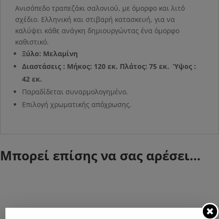
Ανισόπεδο τραπεζάκι σαλονιού, με όμορφο και λιτό
σχέδιο. Ελληνική και στιβαρή κατασκευή, για να
καλύψει κάθε ανάγκη δημιουργώντας ένα όμορφο
καθιστικό.
Ξύλο: Μελαμίνη
Διαστάσεις : Μήκος: 120 εκ. Πλάτος: 75 εκ. Ύψος :
42 εκ.
Παραδίδεται συναρμολογημένο.
Επιλογή χρωματικής απόχρωσης.
Μπορεί επίσης να σας αρέσει…