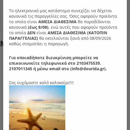
Παραδίδεται συναρμολογημένο.
Το ηλεκτρονικό μας κατάστημα συνεχίζει να δέχεται
Επιλογή χρωματικής απόχρωσης .
κανονικά τις παραγγελίες σας. Όσες αφορούν προϊόντα
τα οποία είναι
ΑΜΕΣΑ ΔΙΑΘΕΣΙΜΑ
θα παραδίδονται
κανονικά
(έως 8/08)
, ενώ αυτές που αφορούν προϊόντα
τα οποία
ΔΕΝ
είναι
ΑΜΕΣΑ ΔΙΑΘΕΣΙΜΑ (ΚΑΤΟΠΙΝ
ΠΑΡΑΓΓΕΛIΑΣ)
θα εκτελούνται ξανά από 08/09/2026
Μπορεί επίσης να σας αρέσει…
καθώς σταματάει η παραγωγή.
Για οποιαδήποτε διευκρίνιση μπορείτε να
επικοινωνείτε τηλεφωνικά στο 2103475539,
2107011345 ή μέσω email στο (info@dourida.gr).
Σας ευχόμαστε καλό καλοκαίρι!!!!