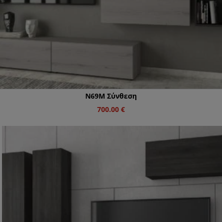
Ν69M Σύνθεση
700.00
€