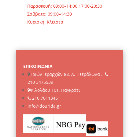
Παρασκευή: 09:00–14:00 17:00-20:30
Σάββατο: 09:00–14:30
Κυριακή: Κλειστά
ΕΠΙΚΟΙΝΩΝΙΑ
Τριών Ιεραρχών 88, Α. Πετράλωνα ,
210 3475539
Φιλολάου 101, Παγκράτι
210 7011345
info@dourida.gr