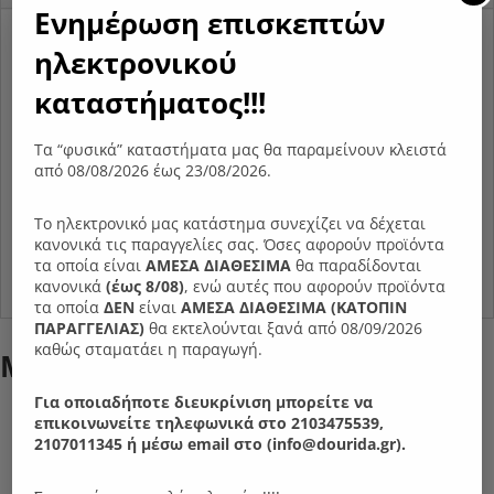
Ενημέρωση επισκεπτών
Απαλότητα και αντοχή είναι τα βασικά του στοιχεία.
ηλεκτρονικού
Στρώμα Elementi της σειράς Beyond με σύστημα
καταστήματος!!!
ελατηρίων bonnel, ενσωματωμένο ανώστρωμα PILLOW
TOP και ίνες Tencel στο ύφασμα του που αποτρέπουν τη
Τα “φυσικά” καταστήματα μας θα παραμείνουν κλειστά
συγκέντρωση υγρασίας και βακτηριδίων.
από 08/08/2026 έως 23/08/2026.
Τύπος στρώματος
Ανατομικό
Βαθμός Σκληρότητας (από σκληρό 1 έως και
Το ηλεκτρονικό μας κατάστημα συνεχίζει να δέχεται
5 μέτριο
μαλακό 10)
Ύψος στρώματος
κανονικά τις παραγγελίες σας. Όσες αφορούν προϊόντα
28 cm
Χρόνια εγγύησης
τα οποία είναι
ΑΜΕΣΑ ΔΙΑΘΕΣΙΜΑ
θα παραδίδονται
6
κανονικά
(έως 8/08)
, ενώ αυτές που αφορούν προϊόντα
τα οποία
ΔΕΝ
είναι
ΑΜΕΣΑ ΔΙΑΘΕΣΙΜΑ (ΚΑΤΟΠΙΝ
ΠΑΡΑΓΓΕΛIΑΣ)
θα εκτελούνται ξανά από 08/09/2026
καθώς σταματάει η παραγωγή.
Μπορεί επίσης να σας αρέσει…
Για οποιαδήποτε διευκρίνιση μπορείτε να
- 20%
επικοινωνείτε τηλεφωνικά στο 2103475539,
2107011345 ή μέσω email στο (info@dourida.gr).