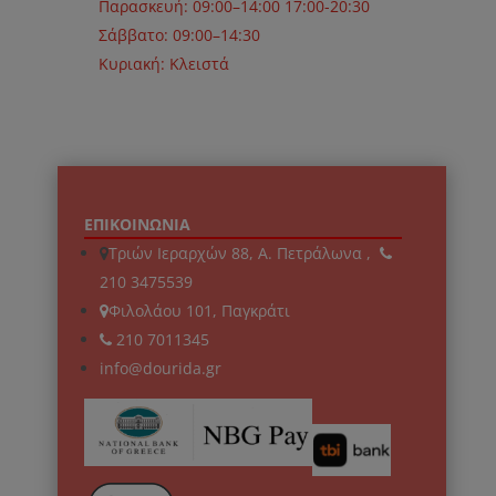
Παρασκευή: 09:00–14:00 17:00-20:30
Σάββατο: 09:00–14:30
Κυριακή: Κλειστά
ΕΠΙΚΟΙΝΩΝΙΑ
Τριών Ιεραρχών 88, Α. Πετράλωνα ,
210 3475539
Φιλολάου 101, Παγκράτι
210 7011345
info@dourida.gr