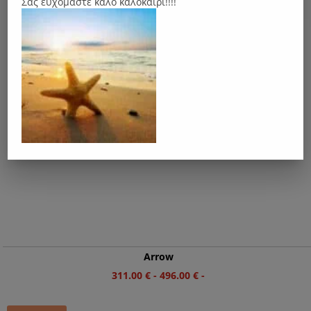
Σας ευχόμαστε καλό καλοκαίρι!!!!
Arrow
311.00
€
-
496.00
€
-