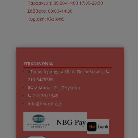
Παρασκευή: 09:00–14:00 17:00-20:30
Σάββατο: 09:00–14:30
Κυριακή: Κλειστά
ΕΠΙΚΟΙΝΩΝΙΑ
Τριών Ιεραρχών 88, Α. Πετράλωνα ,
210 3475539
Φιλολάου 101, Παγκράτι
210 7011345
info@dourida.gr