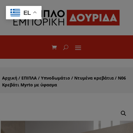
EL
Αρχική
/
ΕΠΙΠΛΑ
/
Υπνοδωμάτιο
/
Nτυμένα κρεβάτια
/ N06
Κρεβάτι Myrto με ύφασμα