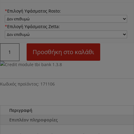
*
Επιλογή Υφάσματος Rosto:
*
Επιλογή Υφάσματος Zetta:
N06
Προσθήκη στο καλάθι
Κρεβάτι
Myrto
με
ύφασμα
ποσότητα
Κωδικός προϊόντος:
171106
Περιγραφή
Επιπλέον πληροφορίες