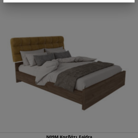
Ν09Μ Κρεβάτι Faidra