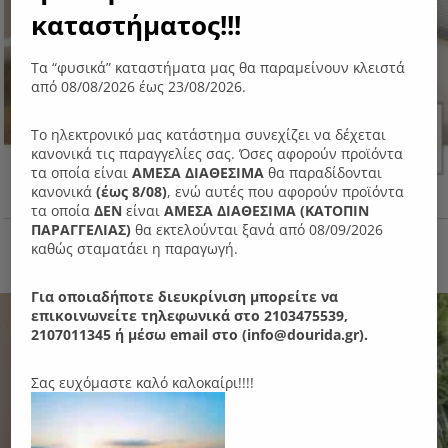
καταστήματος!!!
Τα “φυσικά” καταστήματα μας θα παραμείνουν κλειστά
από 08/08/2026 έως 23/08/2026.
Το ηλεκτρονικό μας κατάστημα συνεχίζει να δέχεται
κανονικά τις παραγγελίες σας. Όσες αφορούν προϊόντα
τα οποία είναι
ΑΜΕΣΑ ΔΙΑΘΕΣΙΜΑ
θα παραδίδονται
κανονικά
(έως 8/08)
, ενώ αυτές που αφορούν προϊόντα
τα οποία
ΔΕΝ
είναι
ΑΜΕΣΑ ΔΙΑΘΕΣΙΜΑ (ΚΑΤΟΠΙΝ
ΠΑΡΑΓΓΕΛIΑΣ)
θα εκτελούνται ξανά από 08/09/2026
Ν14 Γωνιακός καναπές
καθώς σταματάει η παραγωγή.
1,350.00
€
Για οποιαδήποτε διευκρίνιση μπορείτε να
επικοινωνείτε τηλεφωνικά στο 2103475539,
2107011345 ή μέσω email στο (info@dourida.gr).
Σας ευχόμαστε καλό καλοκαίρι!!!!