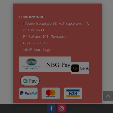
ΕΠΙΚΟΙΝΩΝΙΑ
Τριών Ιεραρχών 88, Α. Πετράλωνα ,
210 3475539
Φιλολάου 101, Παγκράτι
210 7011345
info@dourida.gr