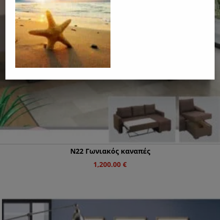
Ν22 Γωνιακός καναπές
1,200.00
€