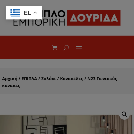
EL
Αρχική
/
ΕΠΙΠΛΑ
/
Σαλόνι
/
Καναπέδες
/ Ν23 Γωνιακός
καναπές