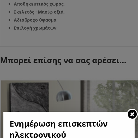
Αποθηκευτικός χώρος.
Σκελετός : Μασίφ οξιά.
Αδιάβροχο ύφασμα.
Επιλογή χρωμάτων.
Μπορεί επίσης να σας αρέσει…
Ενημέρωση επισκεπτών
ηλεκτρονικού