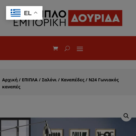
EL
Αρχική
/
ΕΠΙΠΛΑ
/
Σαλόνι
/
Καναπέδες
/ Ν24 Γωνιακός
καναπές