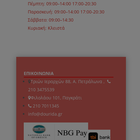
Πέμπτη: 09:00–14:00 17:00-20:30
Παρασκευή: 09:00–14:00 17:00-20:30
Σάββατο: 09:00–14:30
Κυριακή: Κλειστά
ΕΠΙΚΟΙΝΩΝΙΑ
Τριών Ιεραρχών 88, Α. Πετράλωνα ,
210 3475539
Φιλολάου 101, Παγκράτι
210 7011345
info@dourida.gr