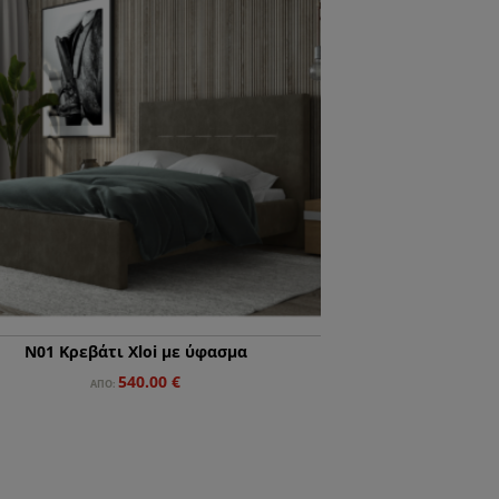
N01 Κρεβάτι Xloi με ύφασμα
540.00
€
ΑΠΌ: