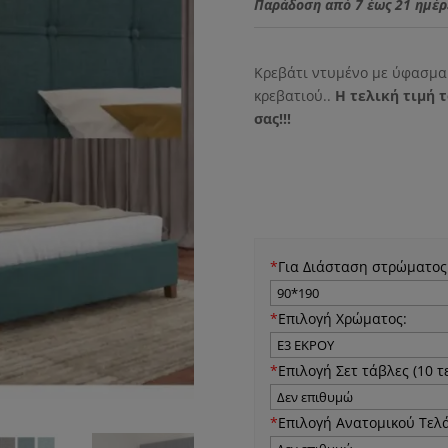
was:
τ
Παράδοση από 7 έως 21 ημέρ
.
ε
3
Κρεβάτι ντυμένο με ύφασμα
κρεβατιού..
Η τελική τιμή 
σας!!!
*
Για Διάσταση στρώματος
*
Επιλογή Χρώματος:
*
Επιλογή Σετ τάβλες (10 τ
*
Επιλογή Ανατομικού Τελά