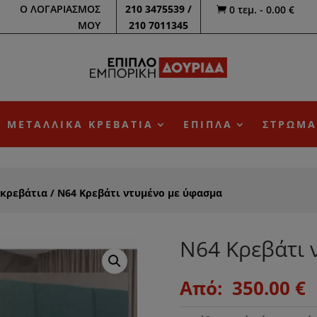
Ο ΛΟΓΑΡΙΑΣΜΟΣ
210 3475539 /
0 τεμ.
-
0.00
€

ΜΟΥ
210 7011345
ΜΕΤΑΛΛΙΚΑ ΚΡΕΒΑΤΙΑ
ΕΠΙΠΛΑ
ΣΤΡΩΜΑ
 κρεβάτια
/ Ν64 Κρεβάτι ντυμένο με ύφασμα
Ν64 Κρεβάτι 
Original
Από:
350.00
€
price
τ