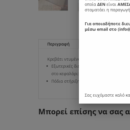
οποία
ΔΕΝ
είναι
ΑΜΕΣΑ
σταματάει η παραγωγή
Για οποιαδήποτε διευ
μέσω email στο (info@
Περιγραφή
Επιπλέον πληροφορί
Κρεβάτι ντυμένο με ύφασμα ελληνικής κ
Εξωτερικές διαστάσεις κρεβατιού: πλάτ
στο κεφαλάρι: 111 εκ. ύψος κρεβατιού 3
Πόδια στήριξης οξιά.
Σας ευχόμαστε καλό κ
Μπορεί επίσης να σας 