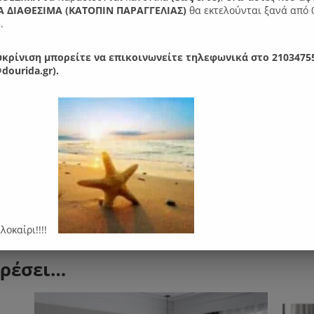
 ΔΙΑΘΕΣΙΜΑ (ΚΑΤΟΠΙΝ ΠΑΡΑΓΓΕΛIΑΣ)
θα εκτελούνται ξανά από 
.
κρίνιση μπορείτε να επικοινωνείτε τηλεφωνικά στο 21034755
dourida.gr).
ες
ατασκευής .Επιλογή χρωμάτων κρεβατιού.
ος: +10 εκ. πλέον της διάστασης του στρώματος, μήκος: +20 εκ. π
5 εκατοστά.
αλοκαίρι!!!!
αρέσει…