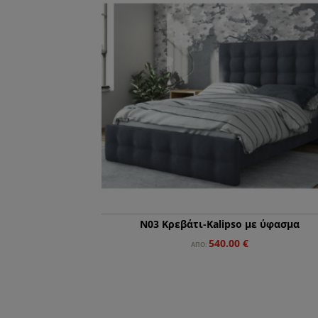
N03 Κρεβάτι-Κalipso με ύφασμα
540.00
€
ΑΠΌ: