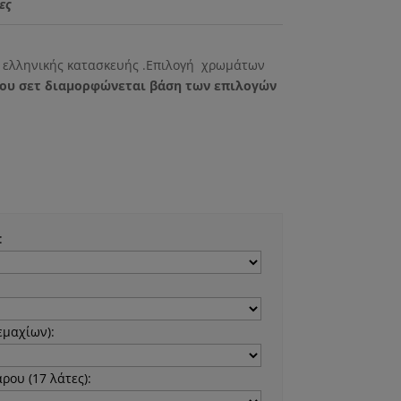
ιμή
ες
ίναι:
50.00 €.
 ελληνικής κατασκευής .Επιλογή χρωμάτων
του σετ διαμορφώνεται βάση των επιλογών
:
εμαχίων):
ρου (17 λάτες):