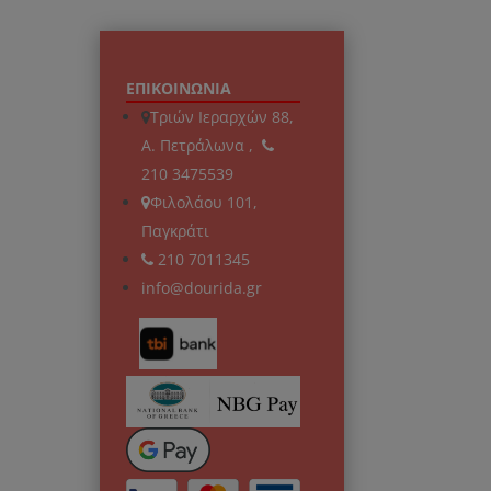
ΕΠΙΚΟΙΝΩΝΙΑ
Τριών Ιεραρχών 88,
Α. Πετράλωνα ,
210 3475539
Φιλολάου 101,
Παγκράτι
210 7011345
info@dourida.gr