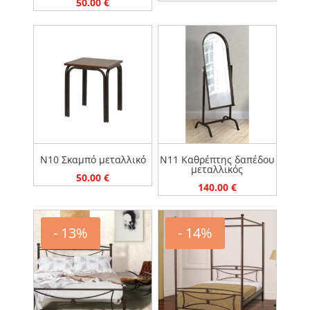
50.00
€
price
τρέχουσα
was:
τιμή
127.00 €.
είναι:
110.00 €.
N10 Σκαμπό μεταλλικό
N11 Καθρέπτης δαπέδου
μεταλλικός
50.00
€
140.00
€
- 13%
- 14%