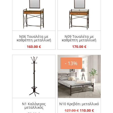
ΜΕΤΑΛΛΙΚΑ ΚΡΕΒΑΤΙΑ
ΠΡΟΣΦΟΡΕΣ
ΣΤΡΩΜΑΤΑ
ΤΙΜΗ
50 €
650 €
N06 Τουαλέτα με
N09 Τουαλέτα με
καθρέπτη μεταλλική
καθρέπτη μεταλλική
160.00
€
170.00
€
- 13%
N1 Καλόγερος
N10 Κρεβάτι μεταλλικό
μεταλλικός
Original
Η
127.00
€
110.00
€