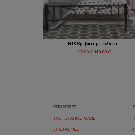
N18 Κρεβάτι μεταλλικό
Original
Η
127.00
€
110.00
€
price
τρέχουσα
was:
τιμή
127.00 €.
είναι:
110.00 €.
ΥΠΗΡΕΣΙΕΣ
ΤΡΟΠΟΙ ΑΠΟΣΤΟΛΗΣ
ΕΠΙΣΤΡΟΦΕΣ