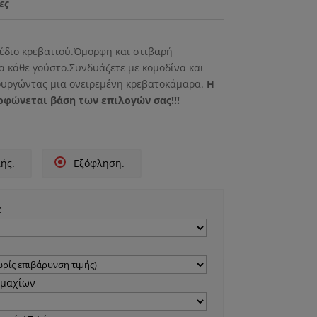
τιμή
ες
 €.
είναι:
110.00 €.
χέδιο κρεβατιού.Όμορφη και στιβαρή
α κάθε γούστο.Συνδυάζετε με κομοδίνα και
ουργώντας μια ονειρεμένη κρεβατοκάμαρα.
Η
ρφώνεται βάση των επιλογών σας!!!
ής.
Εξόφληση.
:
εμαχίων