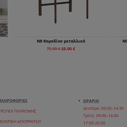
N8 Κομοδίνο μεταλλικό
N0
Original
Η
75.00
€
65.00
€
price
τρέχουσα
was:
τιμή
75.00 €.
είναι:
65.00 €.
ΠΛΗΡΟΦΟΡΙΕΣ
ΩΡΑΡΙΟ
Δευτέρα: 09:00–14:30
ΤΡΟΠΟΙ ΠΛΗΡΩΜΗΣ
Τρίτη: 09:00–14:00
ΠΟΛΙΤΙΚΗ ΑΠΟΡΡΗΤΟΥ
17:00-20:30