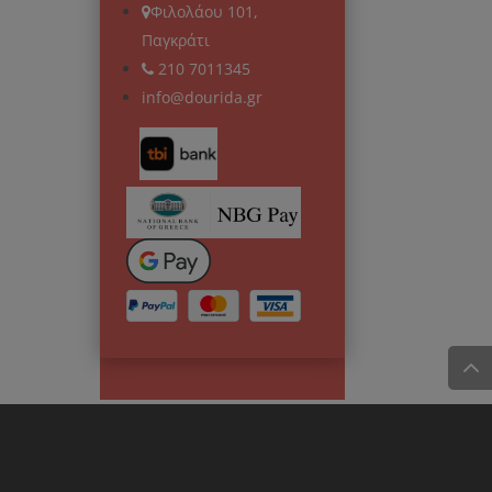
Φιλολάου 101,
Παγκράτι
210 7011345
info@dourida.gr