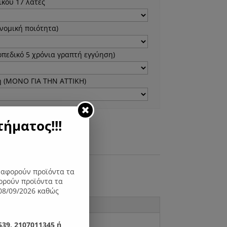
κού 17 λάτες
νομική ποιότητα)
πεδικό 5 χρόνια γραπτή εγγύηση)
 (ΜΟΝΟ ΓΙΑ ΤΗΝ ΑΤΤΙΚΗ)
ήματος!!!
η στο καλάθι
ς αφορούν προϊόντα τα
ορούν προϊόντα τα
08/09/2026 καθώς
39, 2107011345 ή