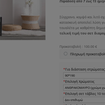
was:
Παράδοση από 7 έως 15 ημέρ
127.00
Σύγχρονο, κομψό και λιτό σ
κατασκευή αποτελεί λύση γι
τουαλέτα με καθρέπτη δημι
τελική τιμή του σετ διαμο
Προκαταβολή :
100.00
€
Πληρωμή προκαταβολ
*
Για διάσταση στρώματος
*
Επιλογή Χρώματος
*
Επιλογή σετ τάβλες 10 τ