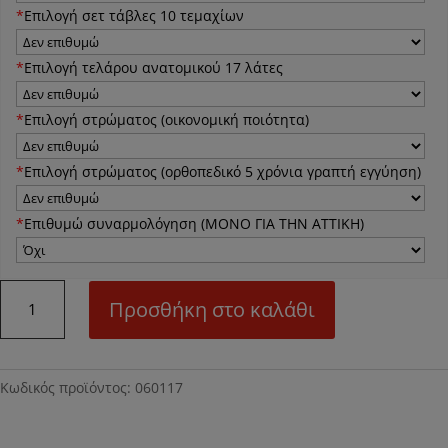
*
Επιλογή σετ τάβλες 10 τεμαχίων
*
Επιλογή τελάρου ανατομικού 17 λάτες
*
Eπιλογή στρώματος (οικονομική ποιότητα)
*
Eπιλογή στρώματος (ορθοπεδικό 5 χρόνια γραπτή εγγύηση)
*
Επιθυμώ συναρμολόγηση (ΜΟΝΟ ΓΙΑ ΤΗΝ ΑΤΤΙΚΗ)
N17
Προσθήκη στο καλάθι
Κρεβάτι
μεταλλικό
ποσότητα
Κωδικός προϊόντος:
060117