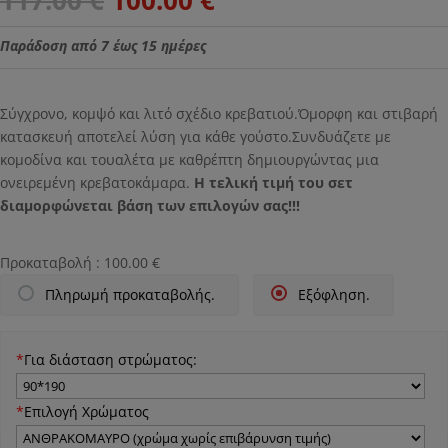
117.00
€
100.00
€
price
τρέχουσα
was:
τιμή
Παράδοση από 7 έως 15 ημέρες
117.00 €.
είναι:
100.00 €.
Σύγχρονο, κομψό και λιτό σχέδιο κρεβατιού.Όμορφη και στιβαρή
κατασκευή αποτελεί λύση για κάθε γούστο.Συνδυάζετε με
κομοδίνα και τουαλέτα με καθρέπτη δημιουργώντας μια
ονειρεμένη κρεβατοκάμαρα.
Η τελική τιμή του σετ
διαμορφώνεται βάση των επιλογών σας!!!
Προκαταβολή :
100.00
€
Πληρωμή προκαταβολής.
Εξόφληση.
*
Για διάσταση στρώματος:
*
Επιλογή Χρώματος