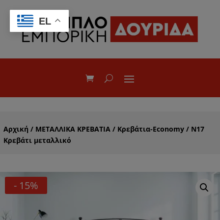
EL
Αρχική
/
ΜΕΤΑΛΛΙΚΑ ΚΡΕΒΑΤΙΑ
/
Κρεβάτια-Economy
/ N17
Κρεβάτι μεταλλικό
- 15%