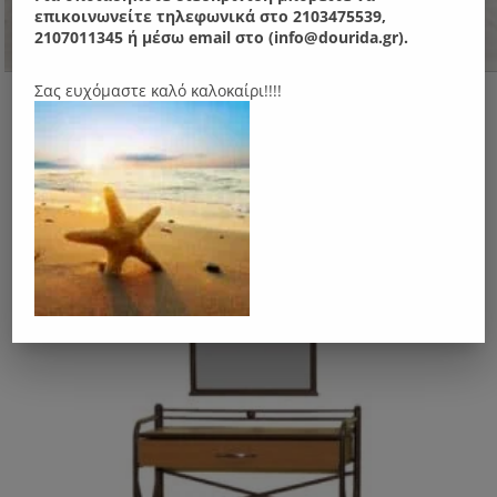
επικοινωνείτε τηλεφωνικά στο 2103475539,
2107011345 ή μέσω email στο (info@dourida.gr).
N23 Κρεβάτι μεταλλικό
Σας ευχόμαστε καλό καλοκαίρι!!!!
Original
Η
140.00
€
120.00
€
price
τρέχουσα
was:
τιμή
140.00 €.
είναι:
120.00 €.