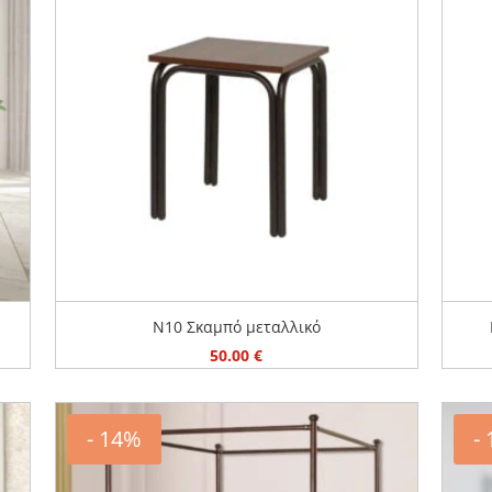
N10 Σκαμπό μεταλλικό
50.00
€
- 14%
-