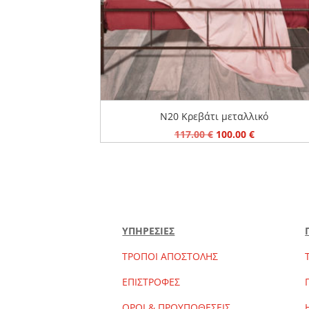
N20 Κρεβάτι μεταλλικό
Original
Η
117.00
€
100.00
€
price
τρέχουσα
was:
τιμή
117.00 €.
είναι:
100.00 €.
ΥΠΗΡΕΣΙΕΣ
ΤΡΟΠΟΙ ΑΠΟΣΤΟΛΗΣ
ΕΠΙΣΤΡΟΦΕΣ
ΟΡΟΙ & ΠΡΟΥΠΟΘΕΣΕΙΣ