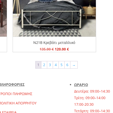
N21Β Κρεβάτι μεταλλικό
Original
Η
135.00
€
120.00
€
price
τρέχουσα
was:
τιμή
1
2
3
4
5
6
→
135.00 €.
είναι:
120.00 €.
ΠΛΗΡΟΦΟΡΙΕΣ
ΩΡΑΡΙΟ
Δευτέρα: 09:00–14:30
ΤΡΟΠΟΙ ΠΛΗΡΩΜΗΣ
Τρίτη: 09:00–14:00
ΠΟΛΙΤΙΚΗ ΑΠΟΡΡΗΤΟΥ
17:00-20:30
Τετάρτη: 09:00–14:30
Η ΕΤΑΙΡΕΙΑ