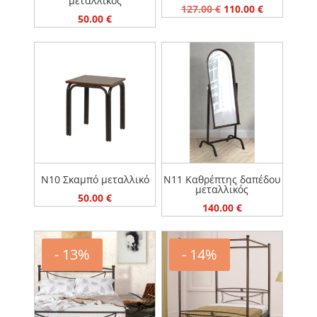
μεταλλικός
Original
Η
127.00
€
110.00
€
50.00
€
price
τρέχουσα
was:
τιμή
127.00 €.
είναι:
110.00 €.
N10 Σκαμπό μεταλλικό
N11 Καθρέπτης δαπέδου
μεταλλικός
50.00
€
140.00
€
- 13%
- 14%