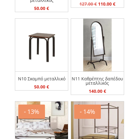
μεταλλικός
Original
Η
127.00
€
110.00
€
50.00
€
price
τρέχουσα
was:
τιμή
127.00 €.
είναι:
110.00 €.
N10 Σκαμπό μεταλλικό
N11 Καθρέπτης δαπέδου
μεταλλικός
50.00
€
140.00
€
- 13%
- 14%