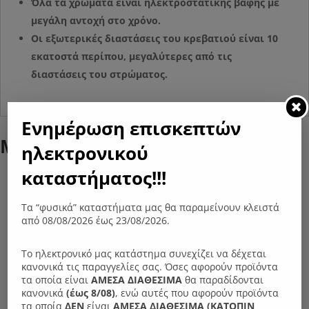
Όλα τα χρώματα είναι ηλεκτροστατικής βαφής με
μεγάλη αντοχή στο χρόνο.
Οι εξωτερικές διαστάσεις του κρεβατιού είναι 10
εκατοστά περίπου, μεγαλύτερες από τις
διαστάσεις του στρώματος.
Ενημέρωση επισκεπτών
Μπορεί επίσης να σας αρέσει…
ηλεκτρονικού
καταστήματος!!!
Τα “φυσικά” καταστήματα μας θα παραμείνουν κλειστά
από 08/08/2026 έως 23/08/2026.
Το ηλεκτρονικό μας κατάστημα συνεχίζει να δέχεται
κανονικά τις παραγγελίες σας. Όσες αφορούν προϊόντα
τα οποία είναι
ΑΜΕΣΑ ΔΙΑΘΕΣΙΜΑ
θα παραδίδονται
κανονικά
(έως 8/08)
, ενώ αυτές που αφορούν προϊόντα
τα οποία
ΔΕΝ
είναι
ΑΜΕΣΑ ΔΙΑΘΕΣΙΜΑ (ΚΑΤΟΠΙΝ