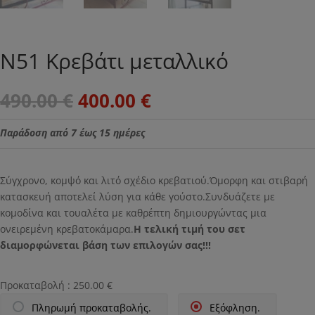
N51 Κρεβάτι μεταλλικό
Original
Η
490.00
€
400.00
€
price
τρέχουσα
was:
τιμή
Παράδοση από 7 έως 15 ημέρες
490.00 €.
είναι:
400.00 €.
Σύγχρονο, κομψό και λιτό σχέδιο κρεβατιού.Όμορφη και στιβαρή
κατασκευή αποτελεί λύση για κάθε γούστο.Συνδυάζετε με
κομοδίνα και τουαλέτα με καθρέπτη δημιουργώντας μια
ονειρεμένη κρεβατοκάμαρα.
Η τελική τιμή του σετ
διαμορφώνεται βάση των επιλογών σας!!!
Προκαταβολή :
250.00
€
Πληρωμή προκαταβολής.
Εξόφληση.