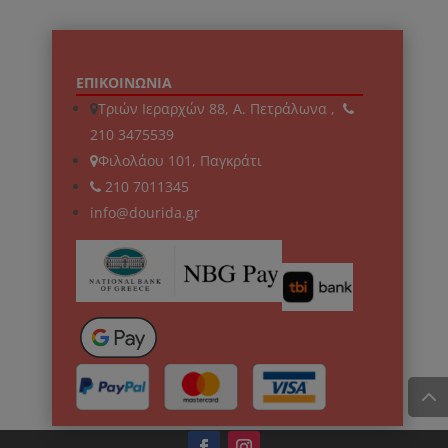
ΕΠΙΚΟΙΝΩΝΙΑ
Τριών Ιεραρχών 88, Α. Πετράλωνα ,
210 3475539
Φιλολάου 101, Παγκράτι
210 7011345
info@dourida.gr