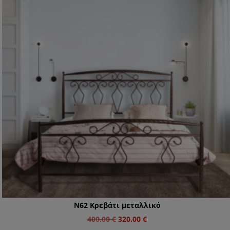
N62 Κρεβάτι μεταλλικό
Original
Η
400.00
€
320.00
€