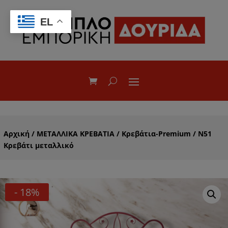
EL
Αρχική
/
ΜΕΤΑΛΛΙΚΑ ΚΡΕΒΑΤΙΑ
/
Κρεβάτια-Premium
/ N51
Κρεβάτι μεταλλικό
- 18%