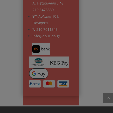
Α. Πετράλωνα ,
210 3475539
Φιλολάου 101,
Παγκράτι
210 7011345
info@dourida.gr