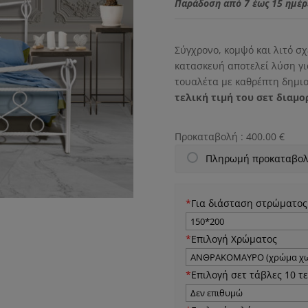
was:
Παράδοση από 7 έως 15 ημέρ
790.00
Σύγχρονο, κομψό και λιτό σ
κατασκευή αποτελεί λύση γι
τουαλέτα με καθρέπτη δημι
τελική τιμή του σετ διαμο
Προκαταβολή :
400.00
€
Πληρωμή προκαταβολ
*
Για διάσταση στρώματος
*
Επιλογή Χρώματος
*
Επιλογή σετ τάβλες 10 τ