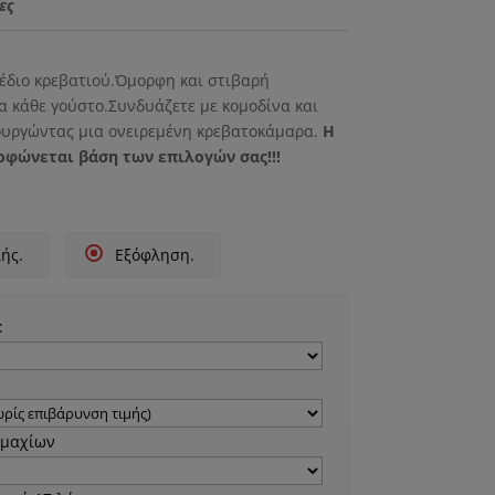
τιμή
ες
 €.
είναι:
650.00 €.
χέδιο κρεβατιού.Όμορφη και στιβαρή
α κάθε γούστο.Συνδυάζετε με κομοδίνα και
ουργώντας μια ονειρεμένη κρεβατοκάμαρα.
Η
ρφώνεται βάση των επιλογών σας!!!
ής.
Εξόφληση.
:
εμαχίων