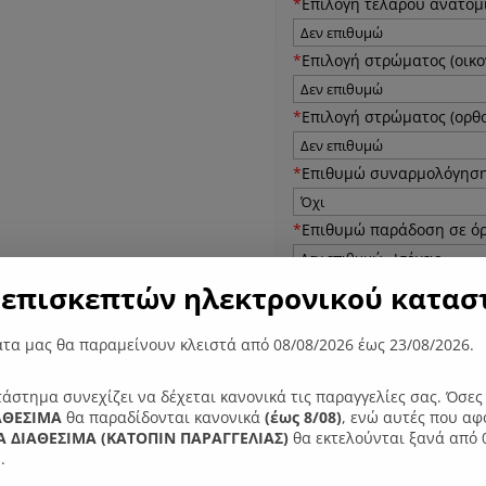
*
Επιλογή τελάρου ανατομι
*
Επιλογή στρώματος (οικο
*
Επιλογή στρώματος (ορθο
*
Επιθυμώ συναρμολόγηση
*
Επιθυμώ παράδοση σε ό
επισκεπτών ηλεκτρονικού καταστ
N81
Προσθήκ
Κρεβάτι
τα μας θα παραμείνουν κλειστά από 08/08/2026 έως 23/08/2026.
μεταλλικό
ποσότητα
τάστημα συνεχίζει να δέχεται κανονικά τις παραγγελίες σας. Όσε
ΑΘΕΣΙΜΑ
θα παραδίδονται κανονικά
(έως 8/08)
, ενώ αυτές που αφ
 ΔΙΑΘΕΣΙΜΑ (ΚΑΤΟΠΙΝ ΠΑΡΑΓΓΕΛIΑΣ)
θα εκτελούνται ξανά από 
Κωδικός προϊόντος:
060181
.