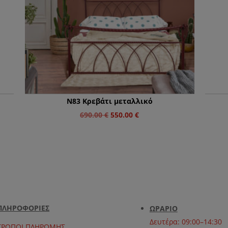
N83 Κρεβάτι μεταλλικό
Original
Η
690.00
€
550.00
€
price
τρέχουσα
was:
τιμή
690.00 €.
είναι:
550.00 €.
ΠΛΗΡΟΦΟΡΙΕΣ
ΩΡΑΡΙΟ
Δευτέρα: 09:00–14:30
ΤΡΟΠΟΙ ΠΛΗΡΩΜΗΣ