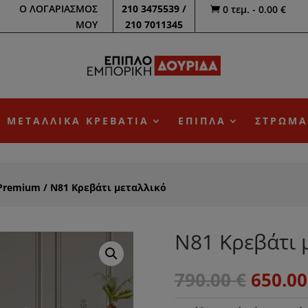
Ο ΛΟΓΑΡΙΑΣΜΟΣ
210 3475539 /
0 τεμ.
-
0.00
€

ΜΟΥ
210 7011345
ΜΕΤΑΛΛΙΚΑ ΚΡΕΒΑΤΙΑ
ΕΠΙΠΛΑ
ΣΤΡΩΜΑ
Premium
/ N81 Κρεβάτι μεταλλικό
N81 Κρεβάτι 
Origin
790.00
€
650.0
price