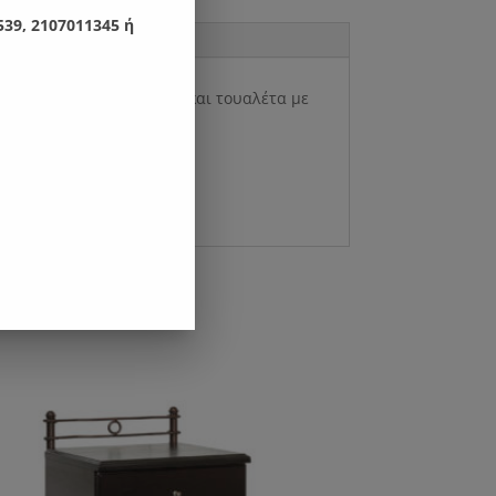
39, 2107011345 ή
.Συνδυάζετε με κομοδίνα και τουαλέτα με
εις του στρώματος.