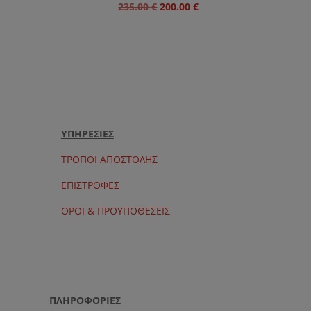
Original
Η
235.00
€
200.00
€
price
τρέχουσα
was:
τιμή
235.00 €.
είναι:
200.00 €.
ΥΠΗΡΕΣΙΕΣ
ΤΡΟΠΟΙ ΑΠΟΣΤΟΛΗΣ
ΕΠΙΣΤΡΟΦΕΣ
ΟΡΟΙ & ΠΡΟΥΠΟΘΕΣΕΙΣ
ΠΛΗΡΟΦΟΡΙΕΣ