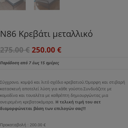
N86 Κρεβάτι μεταλλικό
Original
Η
275.00
€
250.00
€
price
τρέχουσα
was:
τιμή
Παράδοση από 7 έως 15 ημέρες
275.00 €.
είναι:
250.00 €.
Σύγχρονο, κομψό και λιτό σχέδιο κρεβατιού.Όμορφη και στιβαρή
κατασκευή αποτελεί λύση για κάθε γούστο.Συνδυάζετε με
κομοδίνα και τουαλέτα με καθρέπτη δημιουργώντας μια
ονειρεμένη κρεβατοκάμαρα.
Η τελική τιμή του σετ
διαμορφώνεται βάση των επιλογών σας!!!
Προκαταβολή :
200.00
€