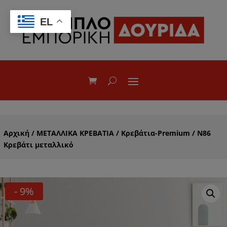
EL
Αρχική
/
ΜΕΤΑΛΛΙΚΑ ΚΡΕΒΑΤΙΑ
/
Κρεβάτια-Premium
/ N86
Κρεβάτι μεταλλικό
- 9%