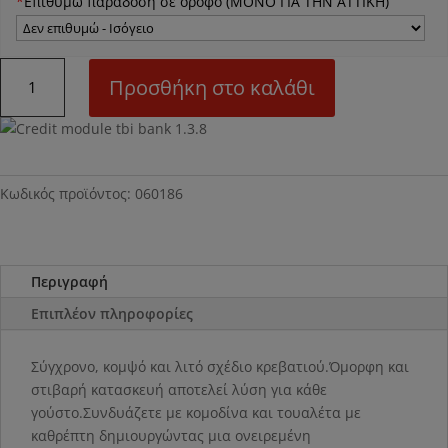
*
Επιθυμώ παράδοση σε όροφο (ΜΟΝΟ ΓΙΑ ΤΗΝ ΑΤΤΙΚΗ)
N86
Προσθήκη στο καλάθι
Κρεβάτι
μεταλλικό
ποσότητα
Κωδικός προϊόντος:
060186
Περιγραφή
Επιπλέον πληροφορίες
Σύγχρονο, κομψό και λιτό σχέδιο κρεβατιού.Όμορφη και
στιβαρή κατασκευή αποτελεί λύση για κάθε
γούστο.Συνδυάζετε με κομοδίνα και τουαλέτα με
καθρέπτη δημιουργώντας μια ονειρεμένη