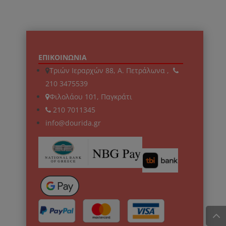
ΕΠΙΚΟΙΝΩΝΙΑ
Τριών Ιεραρχών 88, Α. Πετράλωνα ,
210 3475539
Φιλολάου 101, Παγκράτι
210 7011345
info@dourida.gr