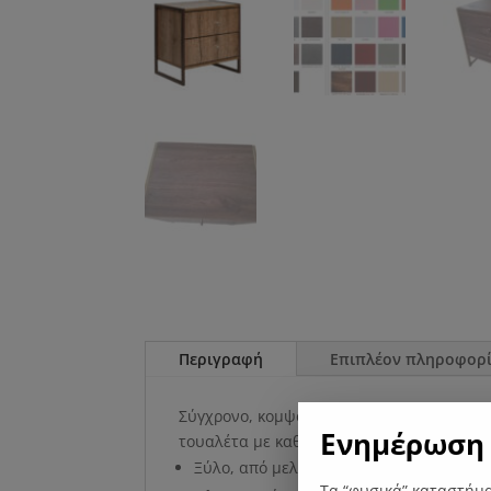
Περιγραφή
Επιπλέον πληροφορί
Σύγχρονο, κομψό , με λιτό σχέδιο κομοδί
Ενημέρωση 
τουαλέτα με καθρέπτη για μια ομοιόμορφ
Ξύλο, από μελαμίνη σε χρώμα σκούρο μπ
Τα “φυσικά” καταστήμα