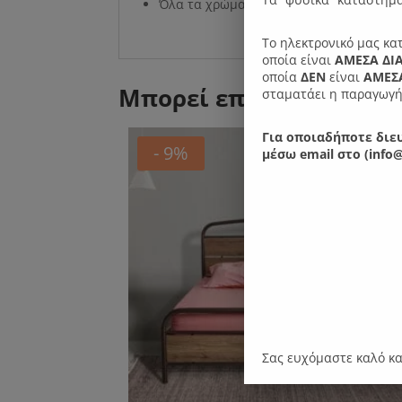
Όλα τα χρώματα είναι ηλεκτροστατικής
Το ηλεκτρονικό μας κα
οποία είναι
ΑΜΕΣΑ ΔΙ
οποία
ΔΕΝ
είναι
ΑΜΕΣΑ
Μπορεί επίσης να σας 
σταματάει η παραγωγή
Για οποιαδήποτε διευ
- 9%
μέσω email στο (info@
Σας ευχόμαστε καλό κ