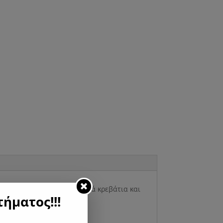
.Συνδυάζετε με τα μεταλλικά κρεβάτια και
ήματος!!!
ς και 60 εκατοστά ύψος.