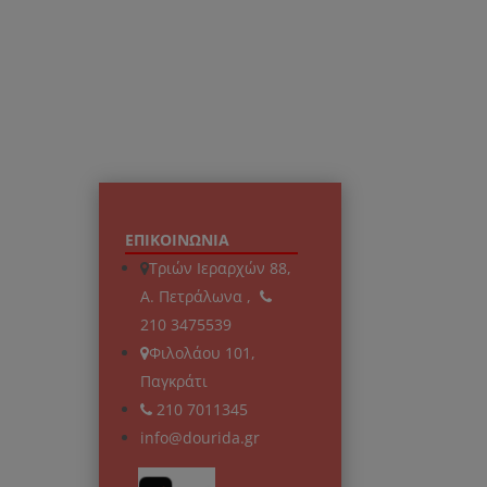
ΕΠΙΚΟΙΝΩΝΙΑ
Τριών Ιεραρχών 88,
Α. Πετράλωνα ,
210 3475539
Φιλολάου 101,
Παγκράτι
210 7011345
info@dourida.gr